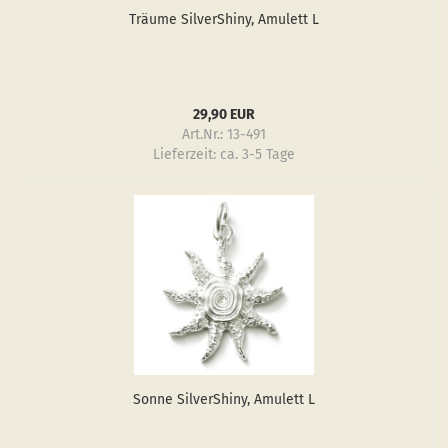
Träu­me Sil­verS­hiny, Amu­lett L
29,90 EUR
Art.Nr.: 13-491
Lieferzeit:
ca. 3-5 Tage
Sonne Sil­verS­hiny, Amu­lett L