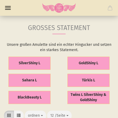
GROSSES STATEMENT
Unsere großen Amulette sind ein echter Hingucker und setzen
ein starkes Statement.
SilverShiny L
GoldShiny L
Sahara L
Türkis L
Twins L SilverShiny &
BlackBeauty L
GoldShiny
ordnen
ordnen
12 /Seite
/Seite