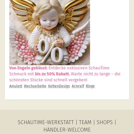
Von Engeln geküsst:
Entdecke exklusiven SchauTime
Schmuck mit
bis zu 50% Rabatt.
Warte nicht zu lange – die
schönsten Stücke sind schnell vergeben!
Amulett
Wechselkette
KettenDesign
Armreif
Ringe
SCHAUTIME-WERKSTATT
|
TEAM
|
SHOPS
|
HÄNDLER-WELCOME