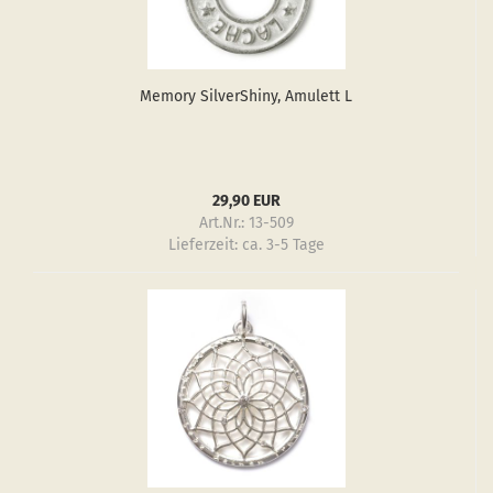
Me­mo­ry Sil­verS­hiny, Amu­lett L
29,90 EUR
Art.Nr.: 13-509
Lieferzeit:
ca. 3-5 Tage