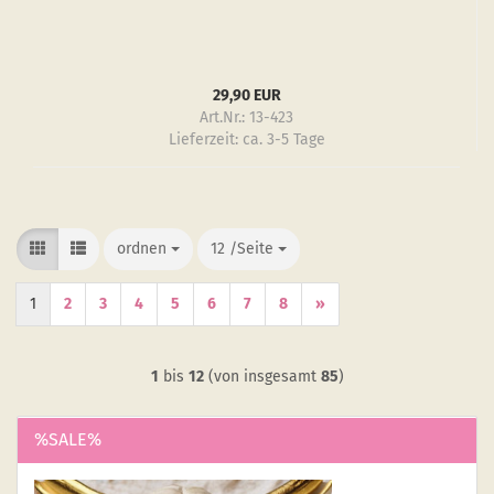
29,90 EUR
Art.Nr.: 13-423
Lieferzeit:
ca. 3-5 Tage
ordnen
ordnen
12 /Seite
/Seite
1
2
3
4
5
6
7
8
»
1
bis
12
(von insgesamt
85
)
%SALE%