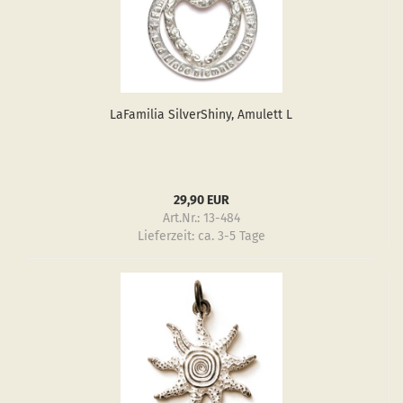
LaFa­mi­lia Sil­verS­hiny, Amu­lett L
29,90 EUR
Art.Nr.: 13-484
Lieferzeit:
ca. 3-5 Tage