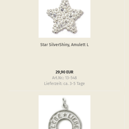
Star Sil­verS­hiny, Amu­lett L
29,90 EUR
Art.Nr.: 13-548
Lieferzeit:
ca. 3-5 Tage