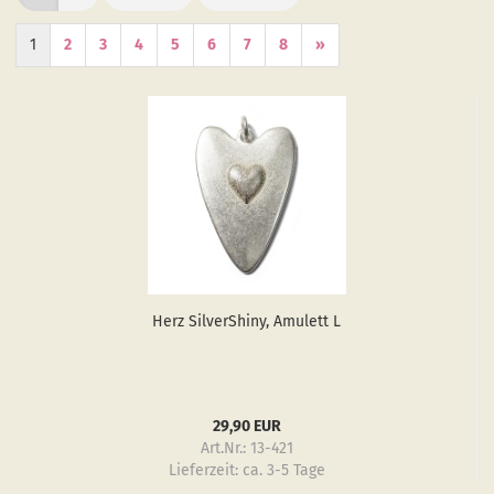
1
2
3
4
5
6
7
8
»
Herz Sil­verS­hiny, Amu­lett L
29,90 EUR
Art.Nr.: 13-421
Lieferzeit:
ca. 3-5 Tage