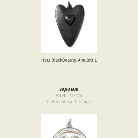
Herz Black­Be­au­ty, Amu­lett L
29,90 EUR
Art.Nr.: 13-425
Lieferzeit:
ca. 3-5 Tage