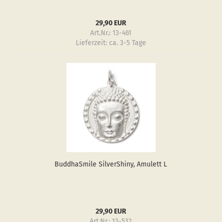
29,90 EUR
Art.Nr.: 13-461
Lieferzeit:
ca. 3-5 Tage
Bud­dha­Smi­le Sil­verS­hiny, Amu­lett L
29,90 EUR
Art.Nr.: 13-532