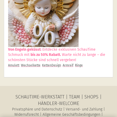
Von Engeln geküsst:
Entdecke exklusiven SchauTime
Schmuck mit
bis zu 50% Rabatt.
Warte nicht zu lange – die
schönsten Stücke sind schnell vergeben!
Amulett
Wechselkette
KettenDesign
Armreif
Ringe
SCHAUTIME-WERKSTATT
|
TEAM
|
SHOPS
|
HÄNDLER-WELCOME
Privatsphäre und Datenschutz
|
Versand- und Zahlung
|
Widerrufsrecht
|
Allgemeine Geschäftsbedingungen
|