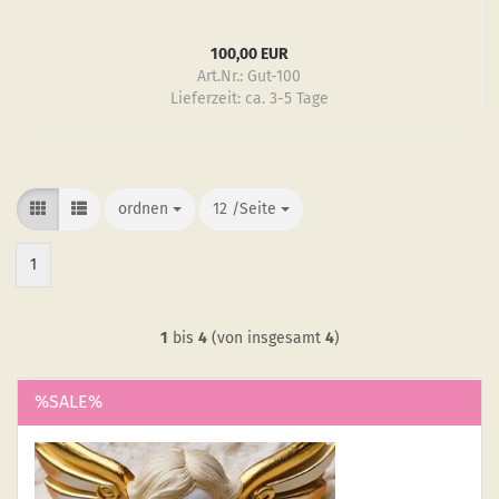
100,00 EUR
Art.Nr.: Gut-100
Lieferzeit:
ca. 3-5 Tage
ordnen
ordnen
12 /Seite
/Seite
1
1
bis
4
(von insgesamt
4
)
%SALE%