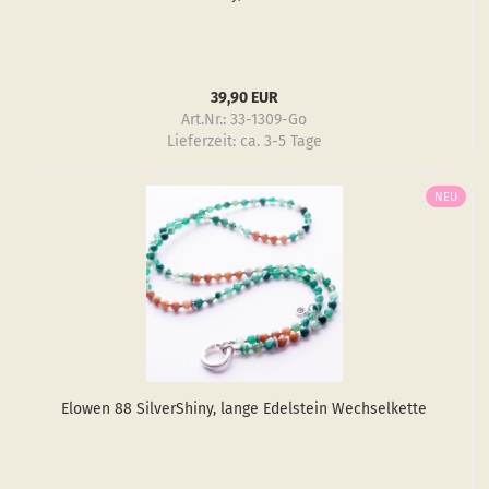
39,90 EUR
Art.Nr.: 33-1309-Go
Lieferzeit:
ca. 3-5 Tage
NEU
Elo­wen 88 Sil­verS­hiny, lange Edel­stein Wech­sel­ket­te