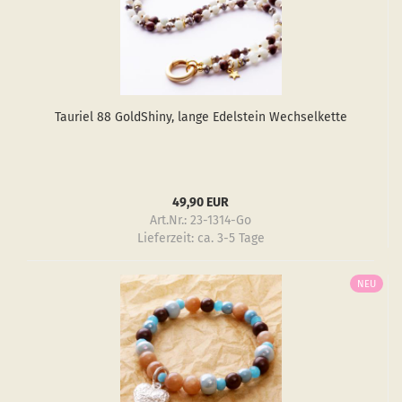
Tau­ri­el 88 GoldS­hiny, lange Edel­stein Wech­sel­ket­te
49,90 EUR
Art.Nr.: 23-1314-Go
Lieferzeit:
ca. 3-5 Tage
NEU