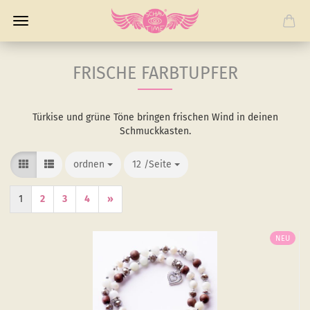
FRISCHE FARBTUPFER
Türkise und grüne Töne bringen frischen Wind in deinen
Schmuckkasten.
ordnen
ordnen
12 /Seite
/Seite
1
2
3
4
»
NEU