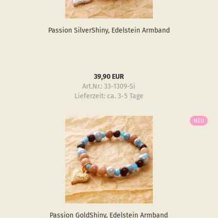
Pas­si­on Sil­verS­hiny, Edel­stein Arm­band
39,90 EUR
Art.Nr.: 33-1309-Si
Lieferzeit:
ca. 3-5 Tage
NEU
Pas­si­on GoldS­hiny, Edel­stein Arm­band