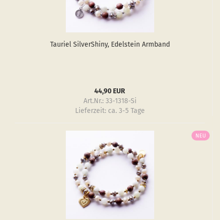
Tau­ri­el Sil­verS­hiny, Edel­stein Arm­band
44,90 EUR
Art.Nr.: 33-1318-Si
Lieferzeit:
ca. 3-5 Tage
NEU