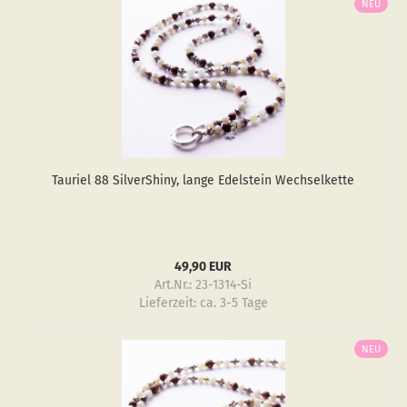
NEU
Tau­ri­el 88 Sil­verS­hiny, lange Edel­stein Wech­sel­ket­te
49,90 EUR
Art.Nr.: 23-1314-Si
Lieferzeit:
ca. 3-5 Tage
NEU