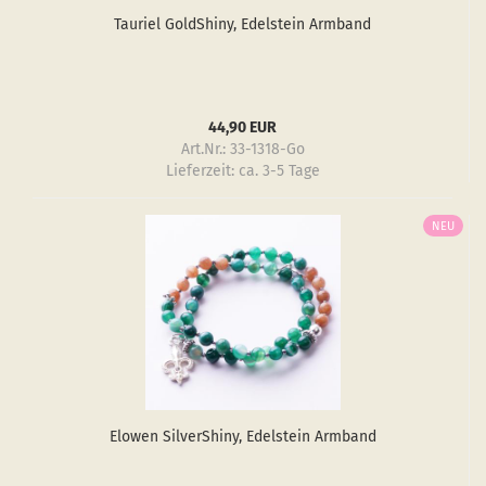
Tau­ri­el GoldS­hiny, Edel­stein Arm­band
44,90 EUR
Art.Nr.: 33-1318-Go
Lieferzeit:
ca. 3-5 Tage
NEU
Elo­wen Sil­verS­hiny, Edel­stein Arm­band