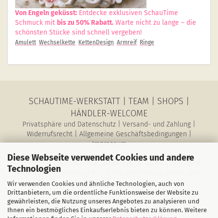
Von Engeln geküsst:
Entdecke exklusiven SchauTime
Schmuck mit
bis zu 50% Rabatt.
Warte nicht zu lange – die
schönsten Stücke sind schnell vergeben!
Amulett
Wechselkette
KettenDesign
Armreif
Ringe
SCHAUTIME-WERKSTATT
|
TEAM
|
SHOPS
|
HÄNDLER-WELCOME
Privatsphäre und Datenschutz
|
Versand- und Zahlung
|
Widerrufsrecht
|
Allgemeine Geschäftsbedingungen
|
Impressum
Diese Webseite verwendet Cookies und andere
SchauTime Conni Jeschke, Barbarastr. 27, 40764 Langenfeld
Technologien
Montag bis Donnerstag 10 - 15 Uhr und Freitags gerne nach
Vereinbarung
Wir verwenden Cookies und ähnliche Technologien, auch von
E-Mail: magazin@schau-time.de • Telefon: 02173-3946730 •
Drittanbietern, um die ordentliche Funktionsweise der Website zu
gewährleisten, die Nutzung unseres Angebotes zu analysieren und
Mobil: 01578-6387198 • Fax: 02173-1068796
Ihnen ein bestmögliches Einkaufserlebnis bieten zu können. Weitere