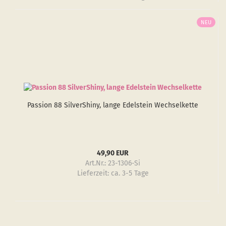
NEU
Pas­si­on 88 Sil­verS­hiny, lange Edel­stein Wech­sel­ket­te
49,90 EUR
Art.Nr.: 23-1306-Si
Lieferzeit:
ca. 3-5 Tage