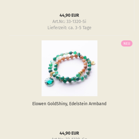
44,90 EUR
Art.Nr.: 33-1320-Si
Lieferzeit:
ca. 3-5 Tage
NEU
Elo­wen GoldS­hiny, Edel­stein Arm­band
44,90 EUR