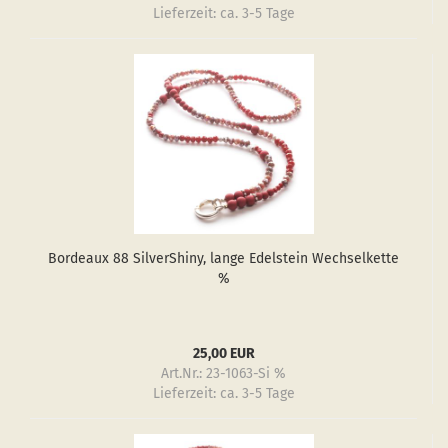
Lieferzeit:
ca. 3-5 Tage
Bor­deaux 88 Sil­verS­hiny, lange Edel­stein Wech­sel­ket­te
%
25,00 EUR
Art.Nr.: 23-1063-Si %
Lieferzeit:
ca. 3-5 Tage