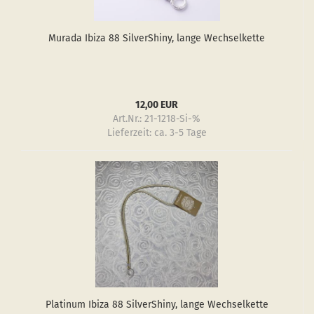
Mu­ra­da Ibiza 88 Sil­verS­hiny, lange Wech­sel­ket­te
12,00 EUR
Art.Nr.: 21-1218-Si-%
Lieferzeit:
ca. 3-5 Tage
Pla­ti­num Ibiza 88 Sil­verS­hiny, lange Wech­sel­ket­te