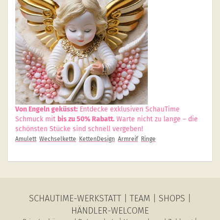
Von Engeln geküsst:
Entdecke exklusiven SchauTime
Schmuck mit
bis zu 50% Rabatt.
Warte nicht zu lange – die
schönsten Stücke sind schnell vergeben!
Amulett
Wechselkette
KettenDesign
Armreif
Ringe
SCHAUTIME-WERKSTATT
|
TEAM
|
SHOPS
|
HÄNDLER-WELCOME