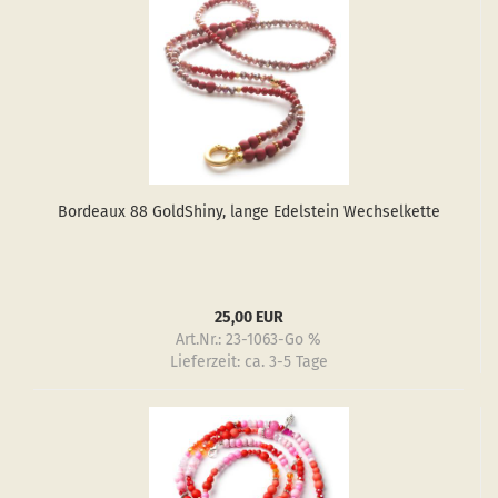
Bor­deaux 88 GoldS­hiny, lange Edel­stein Wech­sel­ket­te
25,00 EUR
Art.Nr.: 23-1063-Go %
Lieferzeit:
ca. 3-5 Tage