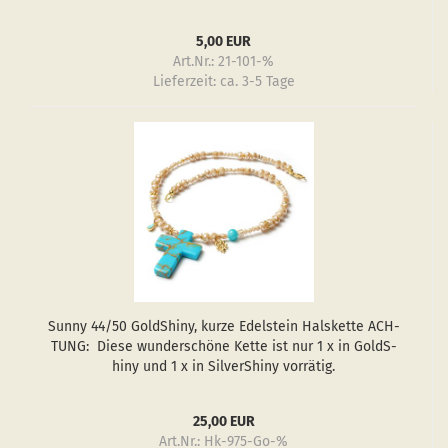
5,00 EUR
Art.Nr.: 21-101-%
Lieferzeit:
ca. 3-5 Tage
Sunny 44/50 GoldS­hiny, kurze Edel­stein Hals­ket­te ACH­
TUNG: Diese wun­der­schö­ne Kette ist nur 1 x in GoldS­
hiny und 1 x in Sil­verS­hiny vor­rä­tig.
25,00 EUR
Art.Nr.: Hk-975-Go-%