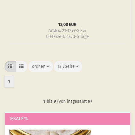
12,00 EUR
Art.Nr.: 21-1299-Si-%
Lieferzeit:
ca. 3-5 Tage
ordnen
ordnen
12 /Seite
/Seite
1
1
bis
9
(von insgesamt
9
)
%SALE%