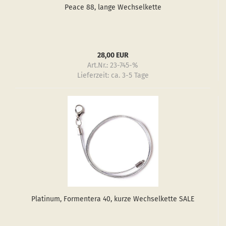
Peace 88, lange Wech­sel­ket­te
28,00 EUR
Art.Nr.: 23-745-%
Lieferzeit:
ca. 3-5 Tage
Pla­ti­num, For­m­en­te­ra 40, kurze Wech­sel­ket­te SALE