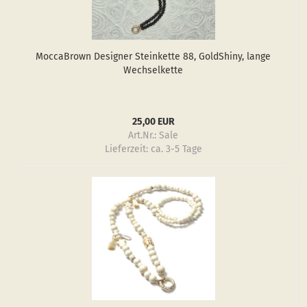
Moc­ca­Brown De­si­gner Stein­ket­te 88, GoldS­hiny, lange
Wech­sel­ket­te
25,00 EUR
Art.Nr.: Sale
Lieferzeit:
ca. 3-5 Tage