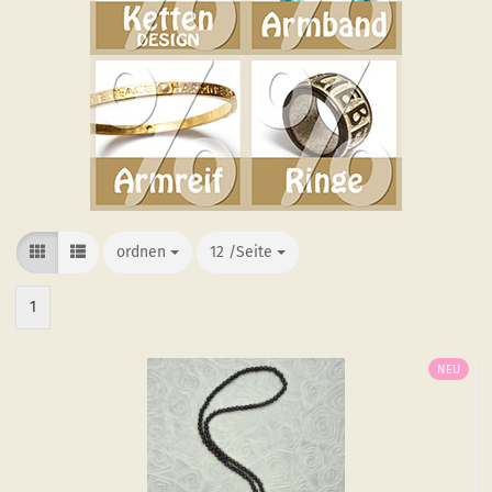
ordnen
ordnen
12 /Seite
/Seite
1
NEU