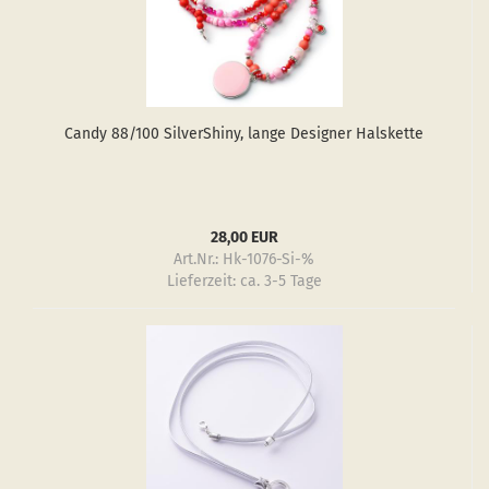
Candy 88/100 Sil­verS­hiny, lange De­si­gner Hals­ket­te
28,00 EUR
Art.Nr.: Hk-1076-Si-%
Lieferzeit:
ca. 3-5 Tage