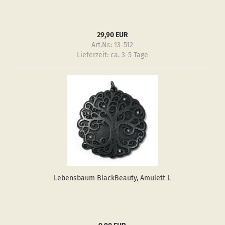
29,90 EUR
Art.Nr.: 13-512
Lieferzeit:
ca. 3-5 Tage
Le­bens­baum Black­Be­au­ty, Amu­lett L