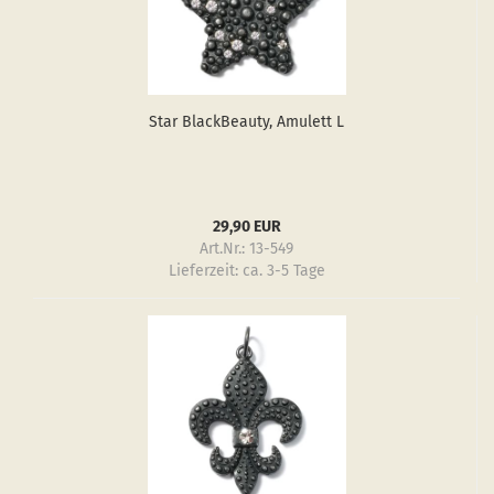
Star Black­Be­au­ty, Amu­lett L
29,90 EUR
Art.Nr.: 13-549
Lieferzeit:
ca. 3-5 Tage