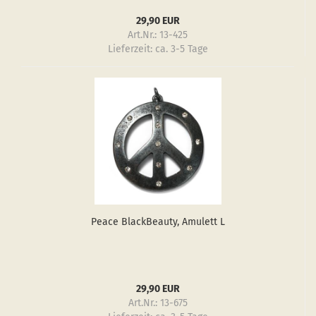
29,90 EUR
Art.Nr.: 13-425
Lieferzeit:
ca. 3-5 Tage
Peace Black­Be­au­ty, Amu­lett L
29,90 EUR
Art.Nr.: 13-675