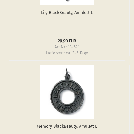
Lily Black­Be­au­ty, Amu­lett L
29,90 EUR
Art.Nr.: 13-521
Lieferzeit:
ca. 3-5 Tage
Me­mo­ry Black­Be­au­ty, Amu­lett L