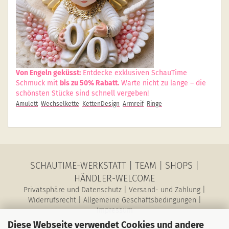
Von Engeln geküsst:
Entdecke exklusiven SchauTime
Schmuck mit
bis zu 50% Rabatt.
Warte nicht zu lange – die
schönsten Stücke sind schnell vergeben!
Amulett
Wechselkette
KettenDesign
Armreif
Ringe
SCHAUTIME-WERKSTATT
|
TEAM
|
SHOPS
|
HÄNDLER-WELCOME
Privatsphäre und Datenschutz
|
Versand- und Zahlung
|
Widerrufsrecht
|
Allgemeine Geschäftsbedingungen
|
Impressum
Diese Webseite verwendet Cookies und andere