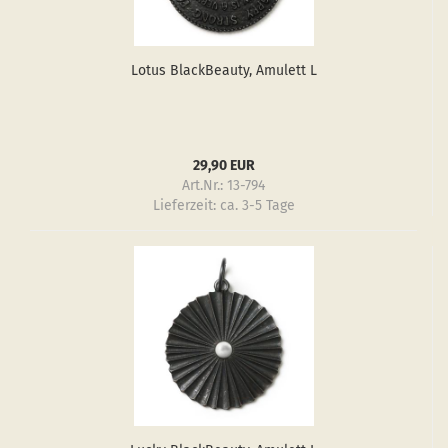
Lotus Black­Be­au­ty, Amu­lett L
29,90 EUR
Art.Nr.: 13-794
Lieferzeit:
ca. 3-5 Tage