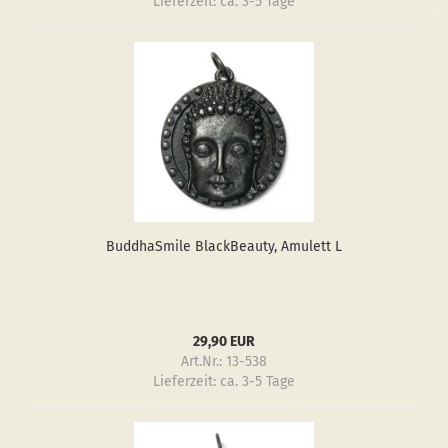
Lieferzeit:
ca. 3-5 Tage
Bud­dha­Smi­le Black­Be­au­ty, Amu­lett L
29,90 EUR
Art.Nr.: 13-538
Lieferzeit:
ca. 3-5 Tage