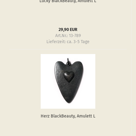
Lucky Black­Be­au­ty, Amu­lett L
29,90 EUR
Art.Nr.: 13-789
Lieferzeit:
ca. 3-5 Tage
Herz Black­Be­au­ty, Amu­lett L