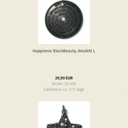
Hap­pi­ness Black­Be­au­ty, Amu­lett L
29,90 EUR
Art.Nr.: 13-452
Lieferzeit:
ca. 3-5 Tage