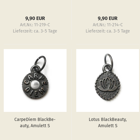
9,90 EUR
9,90 EUR
Art.Nr.: 11-219-C
Art.Nr.: 11-214-C
Lieferzeit:
ca. 3-5 Tage
Lieferzeit:
ca. 3-5 Tage
Car­pe­Diem Black­Be­
Lotus Black­Be­au­ty,
au­ty, Amu­lett S
Amu­lett S