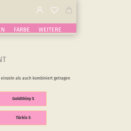
EN
FARBE
WEITERE
NT
einzeln als auch kombiniert getragen
GoldShiny S
Türkis S