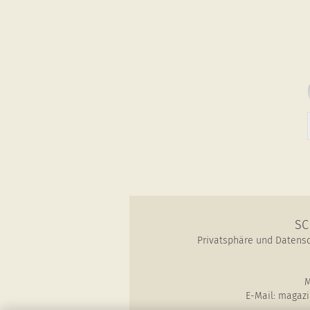
SC
Privatsphäre und Datens
M
E-Mail: magazi