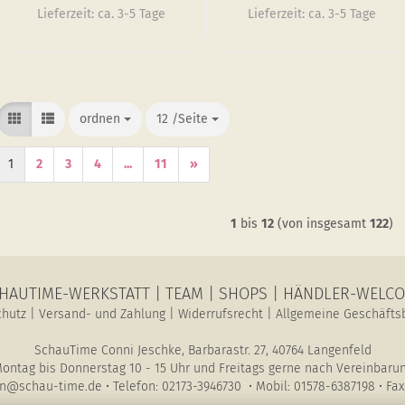
Lieferzeit:
ca. 3-5 Tage
Lieferzeit:
ca. 3-5 Tage
ordnen
ordnen
12 /Seite
/Seite
1
2
3
4
...
11
»
1
bis
12
(von insgesamt
122
)
HAUTIME-WERKSTATT
|
TEAM
|
SHOPS
|
HÄNDLER-WELC
chutz
|
Versand- und Zahlung
|
Widerrufsrecht
|
Allgemeine Geschäfts
SchauTime Conni Jeschke, Barbarastr. 27, 40764 Langenfeld
ontag bis Donnerstag 10 - 15 Uhr und Freitags gerne nach Vereinbaru
n@schau-time.de • Telefon: 02173-3946730 • Mobil: 01578-6387198 • Fax