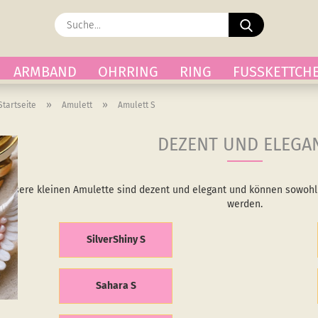
Suche...
ARMBAND
OHRRING
RING
FUSSKETTCH
»
»
Startseite
Amulett
Amulett S
DEZENT UND ELEGA
Unsere kleinen Amulette sind dezent und elegant und können sowohl 
werden.
SilverShiny S
Sahara S