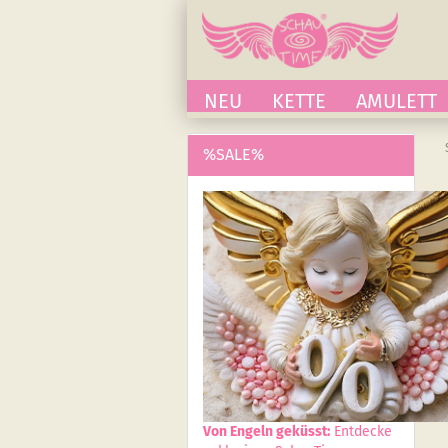
NEU
KETTE
AMULETT
%SALE%
Von Engeln geküsst:
Entdecke