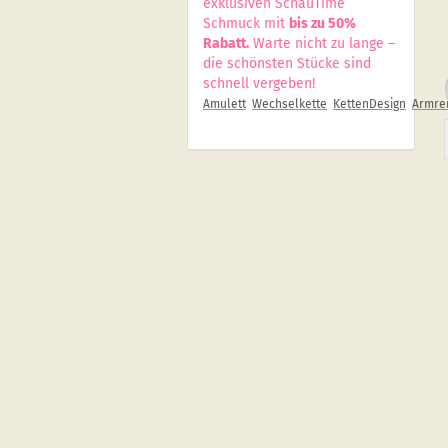
exklusiven SchauTime
Schmuck mit
bis zu 50%
Rabatt.
Warte nicht zu lange –
die schönsten Stücke sind
schnell vergeben!
Amulett
Wechselkette
KettenDesign
Armrei