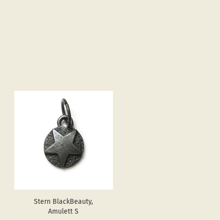
Stern Black­Be­au­ty,
Amu­lett S