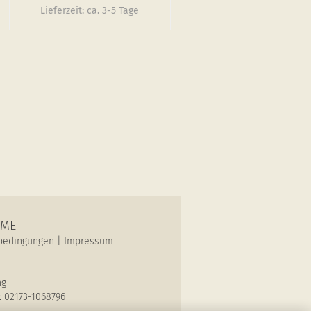
Lieferzeit:
ca. 3-5 Tage
OME
bedingungen
|
Impressum
ng
: 02173-1068796