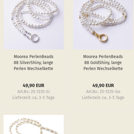
f
Ringe
Moo­rea Per­len­Beads
Moo­rea Per­len­Beads
88 Sil­verS­hiny, lange
88 GoldS­hiny, lange
Per­len Wech­sel­ket­te
Per­len Wech­sel­ket­te
49,90 EUR
49,90 EUR
Art.Nr.: 25-1235-Si
Art.Nr.: 25-1235-Go
Lieferzeit:
ca. 3-5 Tage
Lieferzeit:
ca. 3-5 Tage