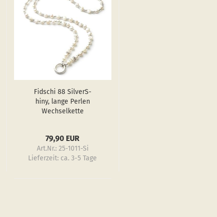
Fi­dschi 88 Sil­verS­
hiny, lange Per­len
Wech­sel­ket­te
79,90 EUR
Art.Nr.: 25-1011-Si
Lieferzeit:
ca. 3-5 Tage