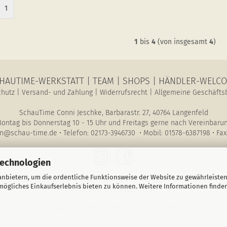
1
1
bis
4
(von insgesamt
4
)
HAUTIME-WERKSTATT
|
TEAM
|
SHOPS
|
HÄNDLER-WELC
chutz
|
Versand- und Zahlung
|
Widerrufsrecht
|
Allgemeine Geschäfts
SchauTime Conni Jeschke, Barbarastr. 27, 40764 Langenfeld
ontag bis Donnerstag 10 - 15 Uhr und Freitags gerne nach Vereinbaru
n@schau-time.de • Telefon: 02173-3946730 • Mobil: 01578-6387198 • Fax
Technologien
nbietern, um die ordentliche Funktionsweise der Website zu gewährleisten
ime Showroom in den Netzwerken. Was ist Trend und was sind die High
ögliches Einkaufserlebnis bieten zu können. Weitere Informationen finden
Cookie-Einstellungen
Webshop erstellen
mit Gambio.de © 2026