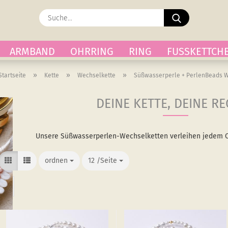
Suche...
ARMBAND
OHRRING
RING
FUSSKETTCH
»
»
»
Startseite
Kette
Wechselkette
Süßwasserperle + PerlenBeads 
DEINE KETTE, DEINE R
Unsere Süßwasserperlen-Wechselketten verleihen jedem O
ordnen
ordnen
12 /Seite
/Seite
1