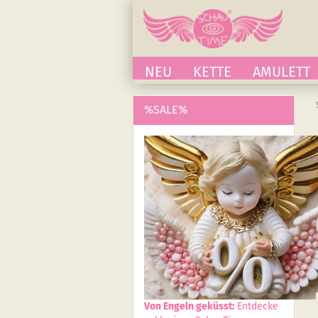
NEU
KETTE
AMULETT
%SALE%
Von Engeln geküsst:
Entdecke