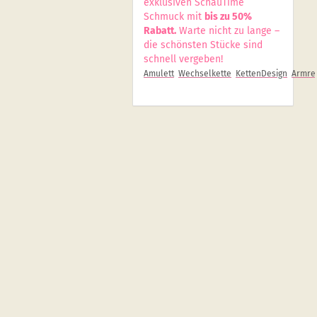
exklusiven SchauTime
Schmuck mit
bis zu 50%
Rabatt.
Warte nicht zu lange –
die schönsten Stücke sind
schnell vergeben!
Amulett
Wechselkette
KettenDesign
Armrei