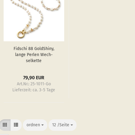
Fi­dschi 88 GoldS­hiny,
lange Per­len Wech­
sel­ket­te
79,90 EUR
Art.Nr.: 25-1011-Go
Lieferzeit:
ca. 3-5 Tage
ordnen
ordnen
12 /Seite
/Seite