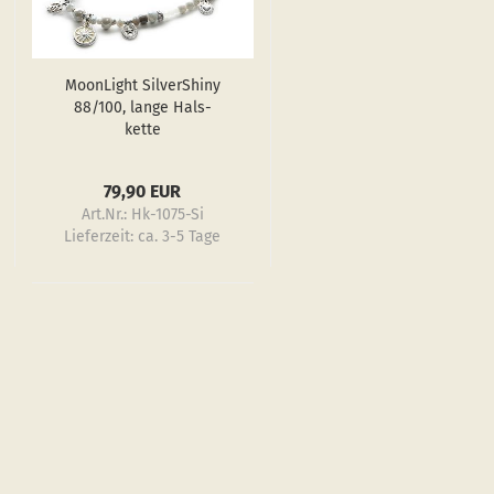
Moon­Light Sil­verS­hiny
88/100, lange Hals­
ket­te
79,90 EUR
Art.Nr.: Hk-1075-Si
Lieferzeit:
ca. 3-5 Tage