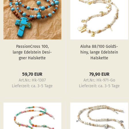
f
Ringe
Pas­sionCross 100,
Aloha 88/100 GoldS­
lange Edel­stein De­si­
hiny, lange Edel­stein
gner Hals­ket­te
Hals­ket­te
59,70 EUR
79,90 EUR
Art.Nr.: Hk-1307
Art.Nr.: Hk-971-Go
Lieferzeit:
ca. 3-5 Tage
Lieferzeit:
ca. 3-5 Tage