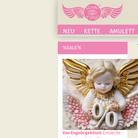
NEU
KETTE
AMULETT
%SALE%
Von Engeln geküsst:
Entdecke