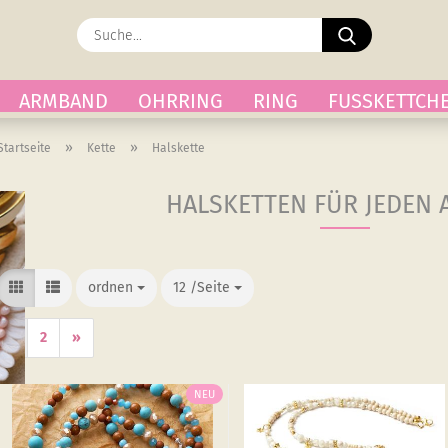
Suche...
ARMBAND
OHRRING
RING
FUSSKETTCH
»
»
Startseite
Kette
Halskette
HALSKETTEN FÜR JEDEN 
ordnen
ordnen
12 /Seite
/Seite
1
2
»
NEU