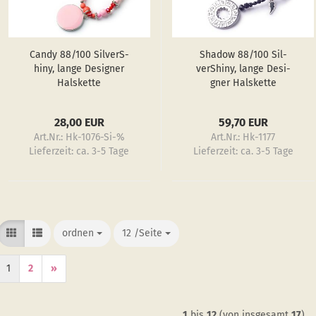
Candy 88/100 Sil­verS­
Shadow 88/100 Sil­
hiny, lange De­si­gner
verS­hiny, lange De­si­
Hals­ket­te
gner Hals­ket­te
28,00 EUR
59,70 EUR
Art.Nr.: Hk-1076-Si-%
Art.Nr.: Hk-1177
Lieferzeit:
ca. 3-5 Tage
Lieferzeit:
ca. 3-5 Tage
ordnen
ordnen
12 /Seite
/Seite
1
2
»
1
bis
12
(von insgesamt
17
)