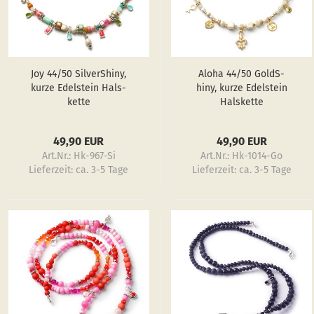
Joy 44/50 Sil­verS­hiny,
Aloha 44/50 GoldS­
kurze Edel­stein Hals­
hiny, kurze Edel­stein
ket­te
Hals­ket­te
49,90 EUR
49,90 EUR
Art.Nr.: Hk-967-Si
Art.Nr.: Hk-1014-Go
Lieferzeit:
ca. 3-5 Tage
Lieferzeit:
ca. 3-5 Tage