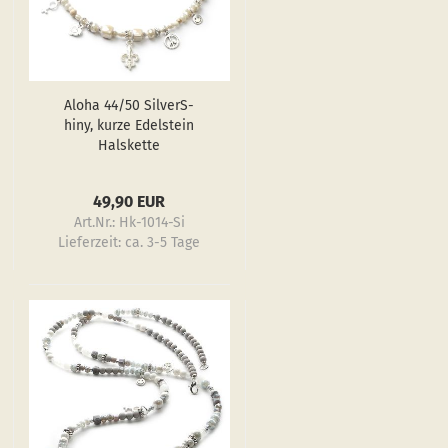
Aloha 44/50 Sil­verS­
hiny, kurze Edel­stein
Hals­ket­te
49,90 EUR
Art.Nr.: Hk-1014-Si
Lieferzeit:
ca. 3-5 Tage