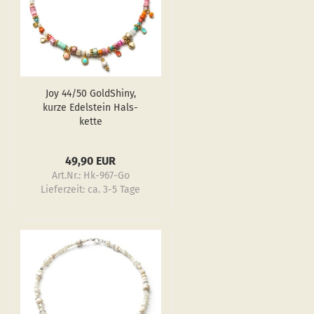
Joy 44/50 GoldS­hiny,
kurze Edel­stein Hals­
ket­te
49,90 EUR
Art.Nr.: Hk-967-Go
Lieferzeit:
ca. 3-5 Tage