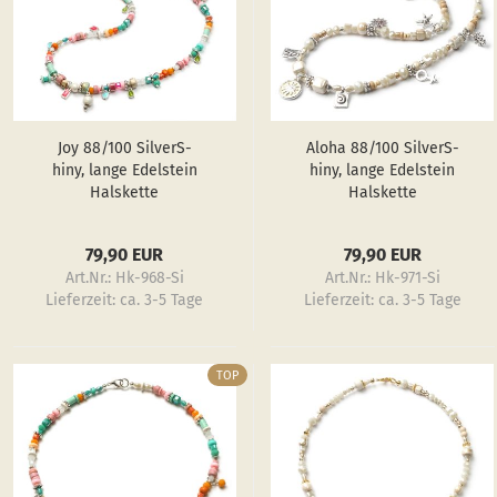
Joy 88/100 Sil­verS­
Aloha 88/100 Sil­verS­
hiny, lange Edel­stein
hiny, lange Edel­stein
Hals­ket­te
Hals­ket­te
79,90 EUR
79,90 EUR
Art.Nr.: Hk-968-Si
Art.Nr.: Hk-971-Si
Lieferzeit:
ca. 3-5 Tage
Lieferzeit:
ca. 3-5 Tage
TOP