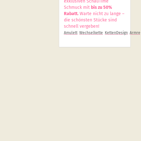
exklusiven SchauTime
Schmuck mit
bis zu 50%
Rabatt.
Warte nicht zu lange –
die schönsten Stücke sind
schnell vergeben!
Amulett
Wechselkette
KettenDesign
Armrei