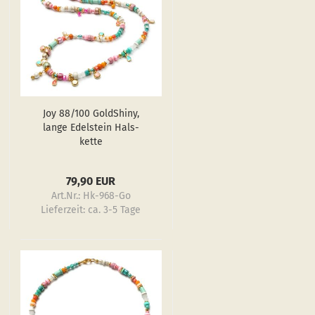
Joy 88/100 GoldS­hiny,
lange Edel­stein Hals­
ket­te
79,90 EUR
Art.Nr.: Hk-968-Go
Lieferzeit:
ca. 3-5 Tage