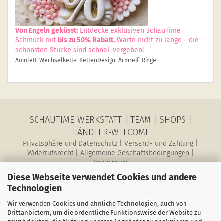
Von Engeln geküsst:
Entdecke exklusiven SchauTime
Schmuck mit
bis zu 50% Rabatt.
Warte nicht zu lange – die
schönsten Stücke sind schnell vergeben!
Amulett
Wechselkette
KettenDesign
Armreif
Ringe
SCHAUTIME-WERKSTATT
|
TEAM
|
SHOPS
|
HÄNDLER-WELCOME
Privatsphäre und Datenschutz
|
Versand- und Zahlung
|
Widerrufsrecht
|
Allgemeine Geschäftsbedingungen
|
Impressum
Diese Webseite verwendet Cookies und andere
SchauTime Conni Jeschke, Barbarastr. 27, 40764 Langenfeld
Technologien
Montag bis Donnerstag 10 - 15 Uhr und Freitags gerne nach
Vereinbarung
Wir verwenden Cookies und ähnliche Technologien, auch von
E-Mail: magazin@schau-time.de • Telefon: 02173-3946730 •
Drittanbietern, um die ordentliche Funktionsweise der Website zu