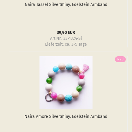
Naira Tas­sel Sil­verS­hiny, Edel­stein Arm­band
39,90 EUR
Art.Nr.: 33-1324-Si
Lieferzeit:
ca. 3-5 Tage
NEU
Naira Amore Sil­verS­hiny, Edel­stein Arm­band