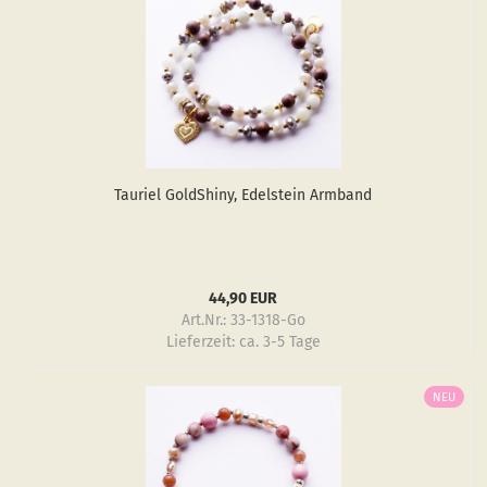
Tau­ri­el GoldS­hiny, Edel­stein Arm­band
44,90 EUR
Art.Nr.: 33-1318-Go
Lieferzeit:
ca. 3-5 Tage
NEU