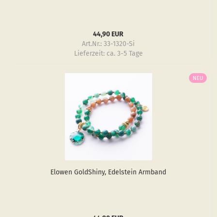
44,90 EUR
Art.Nr.: 33-1320-Si
Lieferzeit:
ca. 3-5 Tage
NEU
Elo­wen GoldS­hiny, Edel­stein Arm­band