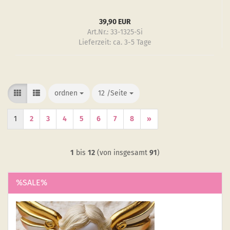
39,90 EUR
Art.Nr.: 33-1325-Si
Lieferzeit:
ca. 3-5 Tage
ordnen
ordnen
12 /Seite
/Seite
1
2
3
4
5
6
7
8
»
1
bis
12
(von insgesamt
91
)
%SALE%