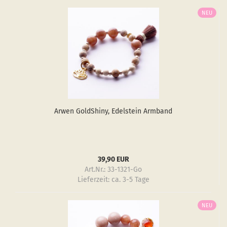
NEU
Arwen GoldS­hiny, Edel­stein Arm­band
39,90 EUR
Art.Nr.: 33-1321-Go
Lieferzeit:
ca. 3-5 Tage
NEU