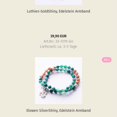
Luthien GoldS­hiny, Edel­stein Arm­band
39,90 EUR
Art.Nr.: 33-1319-Go
Lieferzeit:
ca. 3-5 Tage
NEU
Elo­wen Sil­verS­hiny, Edel­stein Arm­band