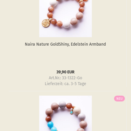
Naira Na­tu­re GoldS­hiny, Edel­stein Arm­band
39,90 EUR
Art.Nr.: 33-1322-Go
Lieferzeit:
ca. 3-5 Tage
NEU