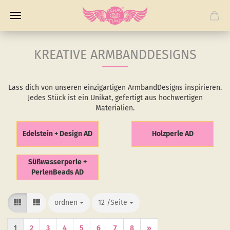
KREATIVE ARMBANDDESIGNS
Lass dich von unseren einzigartigen ArmbandDesigns inspirieren.
Jedes Stück ist ein Unikat, gefertigt aus hochwertigen
Materialien.
Edelstein + Design AD
Holzperle AD
Süßwasserperle +
PerlenBeads AD
ordnen
ordnen
12 /Seite
/Seite
1
2
3
4
5
6
7
8
»