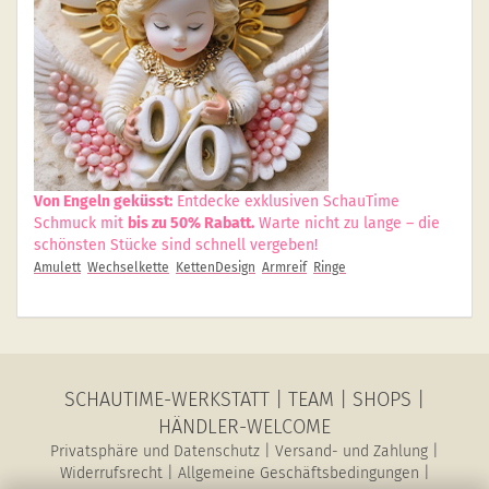
Von Engeln geküsst:
Entdecke exklusiven SchauTime
Schmuck mit
bis zu 50% Rabatt.
Warte nicht zu lange – die
schönsten Stücke sind schnell vergeben!
Amulett
Wechselkette
KettenDesign
Armreif
Ringe
SCHAUTIME-WERKSTATT
|
TEAM
|
SHOPS
|
HÄNDLER-WELCOME
Privatsphäre und Datenschutz
|
Versand- und Zahlung
|
Widerrufsrecht
|
Allgemeine Geschäftsbedingungen
|