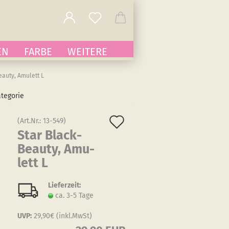
EN
FARBE
WEITERE
eauty, Amulett L
ategorie
Auf
(Art.Nr.:
13-549
)
Star Black­
den
Be­au­ty, Amu­
Merkzettel
lett L
Lieferzeit:
ca. 3-5 Tage
UVP:
29,90€ (inkl.MwSt)