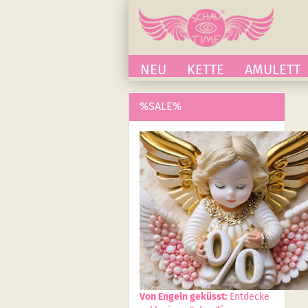
NEU
KETTE
AMULETT
%SALE%
Von Engeln geküsst:
Entdecke