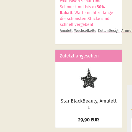
exklusiven SchauTime
Schmuck mit
bis zu 50%
Rabatt.
Warte nicht zu lange –
die schönsten Stücke sind
schnell vergeben!
Amulett
Wechselkette
KettenDesign
Armrei
Zuletzt angesehen
Star Black­Be­au­ty, Amu­lett
L
29,90 EUR