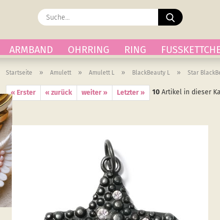
Suche...
ARMBAND
OHRRING
RING
FUSSKETTCH
»
»
»
»
Startseite
Amulett
Amulett L
BlackBeauty L
Star BlackB
10
Artikel in dieser K
« Erster
« zurück
weiter »
Letzter »