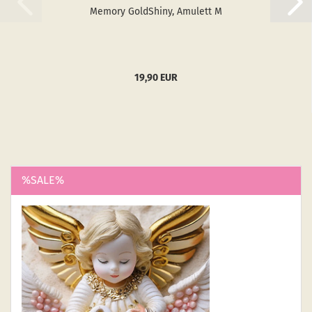
Me­mo­ry GoldS­hiny, Amu­lett M
19,90 EUR
%SALE%