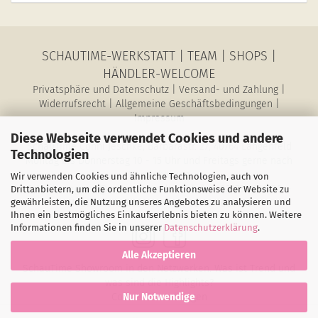
SCHAUTIME-WERKSTATT
|
TEAM
|
SHOPS
|
HÄNDLER-WELCOME
Privatsphäre und Datenschutz
|
Versand- und Zahlung
|
Widerrufsrecht
|
Allgemeine Geschäftsbedingungen
|
Impressum
Diese Webseite verwendet Cookies und andere
SchauTime Conni Jeschke, Barbarastr. 27, 40764 Langenfeld
Technologien
Montag bis Donnerstag 10 - 15 Uhr und Freitags gerne nach
Vereinbarung
Wir verwenden Cookies und ähnliche Technologien, auch von
E-Mail: magazin@schau-time.de • Telefon: 02173-3946730 •
Drittanbietern, um die ordentliche Funktionsweise der Website zu
gewährleisten, die Nutzung unseres Angebotes zu analysieren und
Mobil: 01578-6387198 • Fax: 02173-1068796
Ihnen ein bestmögliches Einkaufserlebnis bieten zu können. Weitere
Informationen finden Sie in unserer
Datenschutzerklärung
.
Alle Akzeptieren
SchauTime Showroom in den Netzwerken. Was ist Trend und
was sind die Highlights?
Cookie-Einstellungen
Nur Notwendige