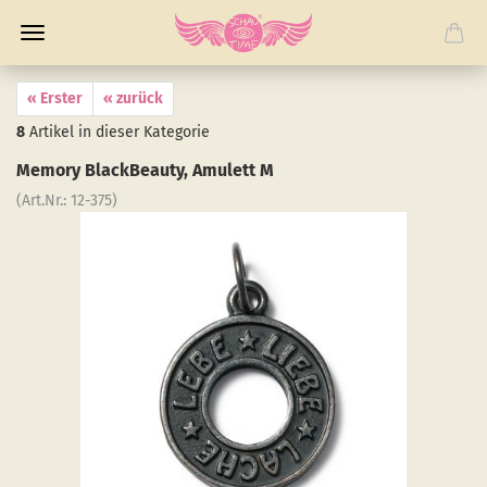
« Erster
« zurück
8
Artikel in dieser Kategorie
Me­mo­ry Black­Be­au­ty, Amu­lett M
(Art.Nr.:
12-​375
)