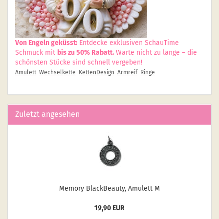
Von Engeln geküsst:
Entdecke exklusiven SchauTime
Schmuck mit
bis zu 50% Rabatt.
Warte nicht zu lange – die
schönsten Stücke sind schnell vergeben!
Amulett
Wechselkette
KettenDesign
Armreif
Ringe
Zuletzt angesehen
Me­mo­ry Black­Be­au­ty, Amu­lett M
19,90 EUR