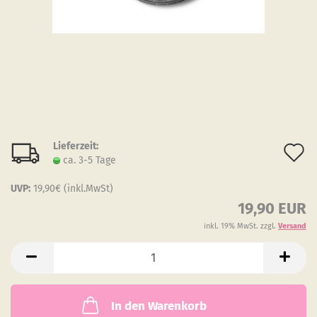
Lieferzeit:
A
ca. 3-5 Tage
d
UVP:
19,90€ (inkl.MwSt)
M
19,90 EUR
inkl. 19% MwSt. zzgl.
Versand
In den Warenkorb