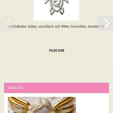
Schild­krö­te Sil­ber, ver­sil­bert mit 999er Fein­sil­ber, Amu­lett M
19,90 EUR
%SALE%