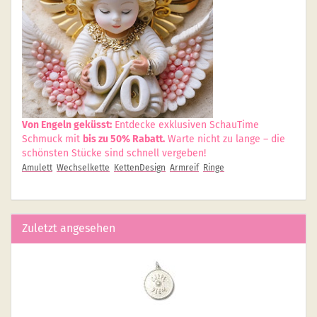
Von Engeln geküsst:
Entdecke exklusiven SchauTime
Schmuck mit
bis zu 50% Rabatt.
Warte nicht zu lange – die
schönsten Stücke sind schnell vergeben!
Amulett
Wechselkette
KettenDesign
Armreif
Ringe
Zuletzt angesehen