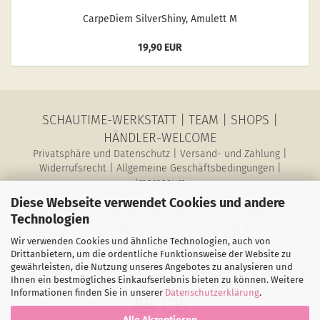
Car­pe­Diem Sil­verS­hiny, Amu­lett M
19,90 EUR
SCHAUTIME-WERKSTATT
|
TEAM
|
SHOPS
|
HÄNDLER-WELCOME
Privatsphäre und Datenschutz
|
Versand- und Zahlung
|
Widerrufsrecht
|
Allgemeine Geschäftsbedingungen
|
Impressum
Diese Webseite verwendet Cookies und andere
SchauTime Conni Jeschke, Barbarastr. 27, 40764 Langenfeld
Technologien
Montag bis Donnerstag 10 - 15 Uhr und Freitags gerne nach
Vereinbarung
Wir verwenden Cookies und ähnliche Technologien, auch von
E-Mail: magazin@schau-time.de • Telefon: 02173-3946730 •
Drittanbietern, um die ordentliche Funktionsweise der Website zu
gewährleisten, die Nutzung unseres Angebotes zu analysieren und
Mobil: 01578-6387198 • Fax: 02173-1068796
Ihnen ein bestmögliches Einkaufserlebnis bieten zu können. Weitere
Informationen finden Sie in unserer
Datenschutzerklärung
.