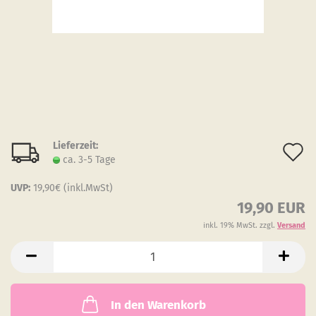
Lieferzeit:
A
ca. 3-5 Tage
d
UVP:
19,90€ (inkl.MwSt)
M
19,90 EUR
inkl. 19% MwSt. zzgl.
Versand
In den Warenkorb