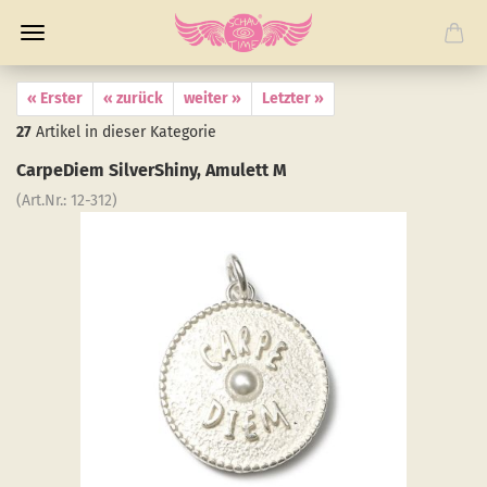
« Erster
« zurück
weiter »
Letzter »
27
Artikel in dieser Kategorie
Car­pe­Diem Sil­verS­hiny, Amu­lett M
(Art.Nr.:
12-​312
)