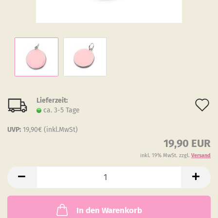
Lieferzeit:
A
ca. 3-5 Tage
d
UVP:
19,90€ (inkl.MwSt)
M
19,90 EUR
inkl. 19% MwSt. zzgl.
Versand
In den Warenkorb