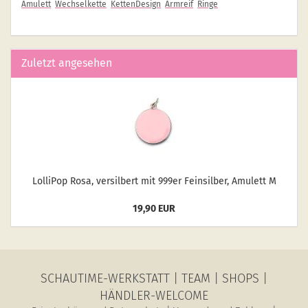
Amulett
Wechselkette
KettenDesign
Armreif
Ringe
Zuletzt angesehen
Lol­li­Pop Rosa, ver­sil­bert mit 999er Fein­sil­ber, Amu­lett M
19,90 EUR
SCHAUTIME-WERKSTATT
|
TEAM
|
SHOPS
|
HÄNDLER-WELCOME