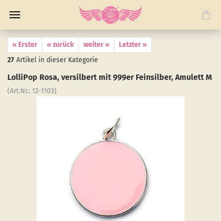
« Erster
« zurück
weiter »
Letzter »
27
Artikel in dieser Kategorie
Lol­li­Pop Rosa, ver­sil­bert mit 999er Fein­sil­ber, Amu­lett M
(Art.Nr.:
12-​1103
)