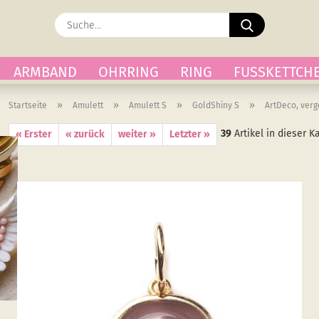
Suche...
ARMBAND
OHRRING
RING
FUSSKETTCH
»
»
»
»
Startseite
Amulett
Amulett S
GoldShiny S
ArtDeco, verg
39
Artikel in dieser K
« Erster
« zurück
weiter »
Letzter »