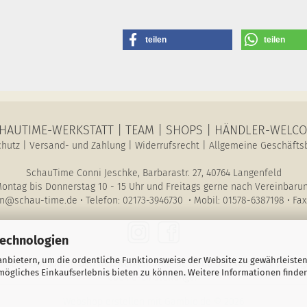
teilen
teilen
HAUTIME-WERKSTATT
|
TEAM
|
SHOPS
|
HÄNDLER-WELC
chutz
|
Versand- und Zahlung
|
Widerrufsrecht
|
Allgemeine Geschäfts
SchauTime Conni Jeschke, Barbarastr. 27, 40764 Langenfeld
ontag bis Donnerstag 10 - 15 Uhr und Freitags gerne nach Vereinbaru
n@schau-time.de • Telefon: 02173-3946730 • Mobil: 01578-6387198 • Fax
Technologien
nbietern, um die ordentliche Funktionsweise der Website zu gewährleisten
ime Showroom in den Netzwerken. Was ist Trend und was sind die High
ögliches Einkaufserlebnis bieten zu können. Weitere Informationen finden
Cookie-Einstellungen
Webshop erstellen
mit Gambio.de © 2026