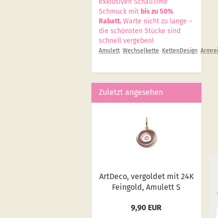
exklusiven SchauTime
Schmuck mit
bis zu 50%
Rabatt.
Warte nicht zu lange –
die schönsten Stücke sind
schnell vergeben!
Amulett
Wechselkette
KettenDesign
Armrei
Zuletzt angesehen
Art­De­co, ver­gol­det mit 24K
Fein­gold, Amu­lett S
9,90 EUR