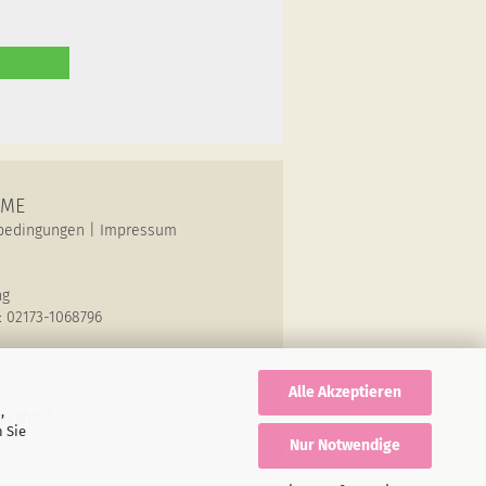
OME
bedingungen
|
Impressum
ng
: 02173-1068796
Alle Akzeptieren
,
lights?
 Sie
Nur Notwendige