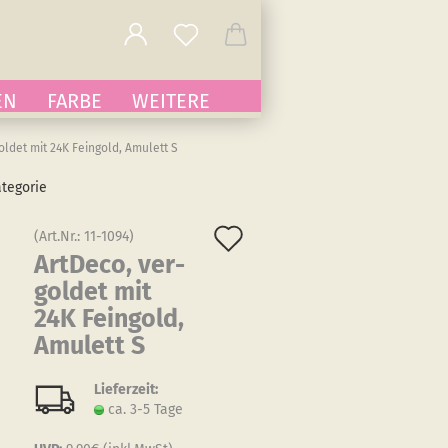
EN
FARBE
WEITERE
oldet mit 24K Feingold, Amulett S
ategorie
Auf
(Art.Nr.:
11-1094
)
Art­De­co, ver­
den
gol­det mit
Merkzettel
24K Fein­gold,
Amu­lett S
Lieferzeit:
ca. 3-5 Tage