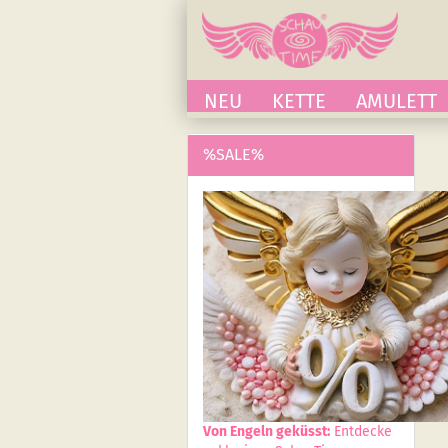
NEU
KETTE
AMULETT
%SALE%
Von Engeln geküsst:
Entdecke