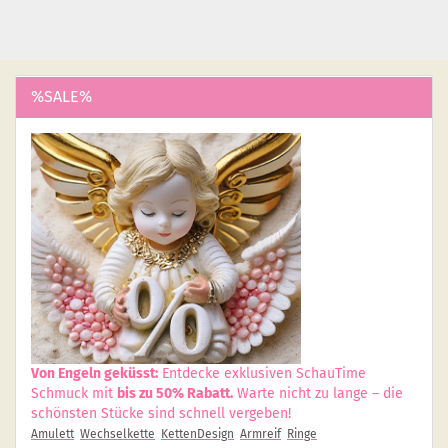
%SALE%
Von Engeln geküsst:
Entdecke exklusiven SchauTime
Schmuck mit
bis zu 50% Rabatt.
Warte nicht zu lange – die
schönsten Stücke sind schnell vergeben!
Amulett
Wechselkette
KettenDesign
Armreif
Ringe