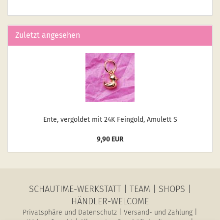
Zuletzt angesehen
Ente, ver­gol­det mit 24K Fein­gold, Amu­lett S
9,90 EUR
SCHAUTIME-WERKSTATT
|
TEAM
|
SHOPS
|
HÄNDLER-WELCOME
Privatsphäre und Datenschutz
|
Versand- und Zahlung
|