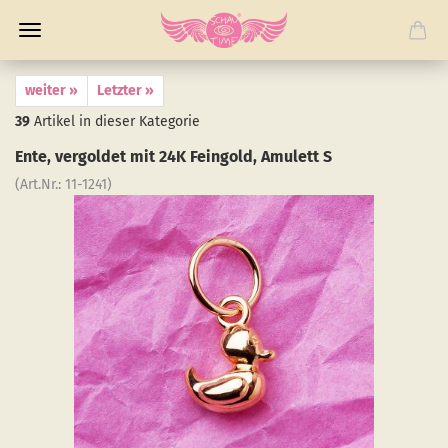
weiter »
Letzter »
39
Artikel in dieser Kategorie
Ente, ver­gol­det mit 24K Fein­gold, Amu­lett S
(Art.Nr.:
11-​1241
)