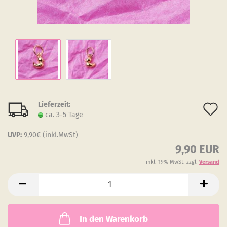
Lieferzeit:
A
ca. 3-5 Tage
d
UVP:
9,90€ (inkl.MwSt)
M
9,90 EUR
inkl. 19% MwSt. zzgl.
Versand
In den Warenkorb