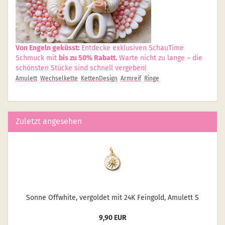
Von Engeln geküsst:
Entdecke exklusiven SchauTime
Schmuck mit
bis zu 50% Rabatt.
Warte nicht zu lange – die
schönsten Stücke sind schnell vergeben!
Amulett
Wechselkette
KettenDesign
Armreif
Ringe
Zuletzt angesehen
Sonne Off­white, ver­gol­det mit 24K Fein­gold, Amu­lett S
9,90 EUR