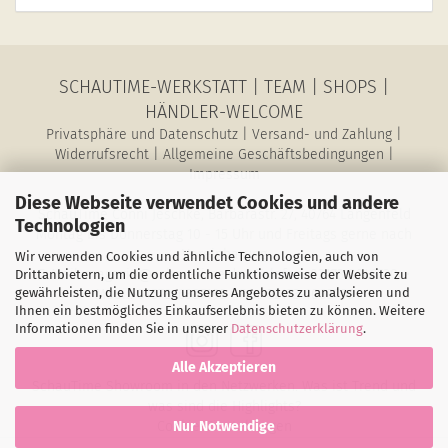
SCHAUTIME-WERKSTATT
|
TEAM
|
SHOPS
|
HÄNDLER-WELCOME
Privatsphäre und Datenschutz
|
Versand- und Zahlung
|
Widerrufsrecht
|
Allgemeine Geschäftsbedingungen
|
Impressum
Diese Webseite verwendet Cookies und andere
SchauTime Conni Jeschke, Barbarastr. 27, 40764 Langenfeld
Technologien
Montag bis Donnerstag 10 - 15 Uhr und Freitags gerne nach
Vereinbarung
Wir verwenden Cookies und ähnliche Technologien, auch von
E-Mail: magazin@schau-time.de • Telefon: 02173-3946730 •
Drittanbietern, um die ordentliche Funktionsweise der Website zu
gewährleisten, die Nutzung unseres Angebotes zu analysieren und
Mobil: 01578-6387198 • Fax: 02173-1068796
Ihnen ein bestmögliches Einkaufserlebnis bieten zu können. Weitere
Informationen finden Sie in unserer
Datenschutzerklärung
.
Alle Akzeptieren
SchauTime Showroom in den Netzwerken. Was ist Trend und
was sind die Highlights?
Cookie-Einstellungen
Nur Notwendige