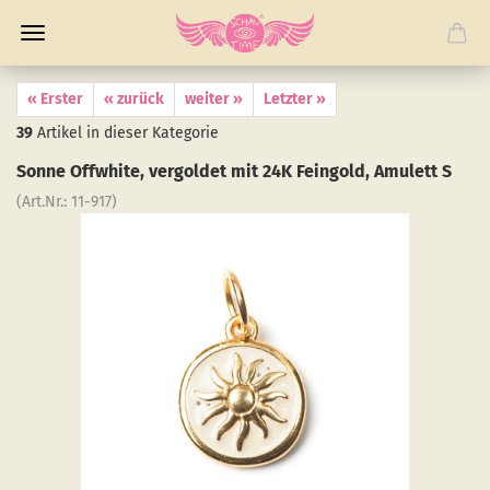
« Erster
« zurück
weiter »
Letzter »
39
Artikel in dieser Kategorie
Sonne Off­white, ver­gol­det mit 24K Fein­gold, Amu­lett S
(Art.Nr.:
11-​917
)