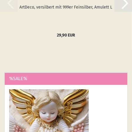
Art­De­co, ver­sil­bert mit 999er Fein­sil­ber, Amu­lett L
29,90 EUR
%SALE%