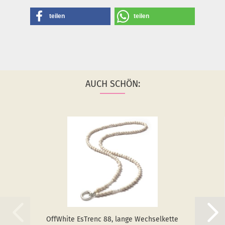
teilen
teilen
AUCH SCHÖN:
Off­White Es­T­renc 88, lange Wech­sel­ket­te