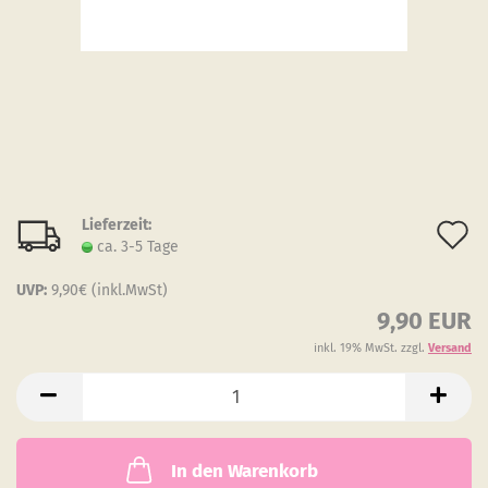
Lieferzeit:
A
ca. 3-5 Tage
d
UVP:
9,90€ (inkl.MwSt)
M
9,90 EUR
inkl. 19% MwSt. zzgl.
Versand
In den Warenkorb