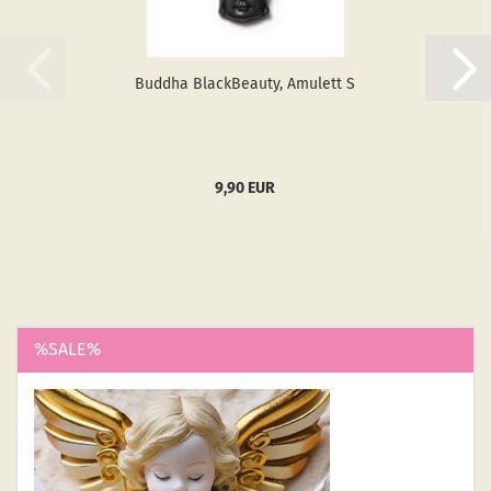
Bud­dha Black­Be­au­ty, Amu­lett S
9,90 EUR
%SALE%