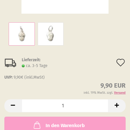
Lieferzeit:
A
ca. 3-5 Tage
d
UVP:
9,90€ (inkl.MwSt)
M
9,90 EUR
inkl. 19% MwSt. zzgl.
Versand
In den Warenkorb