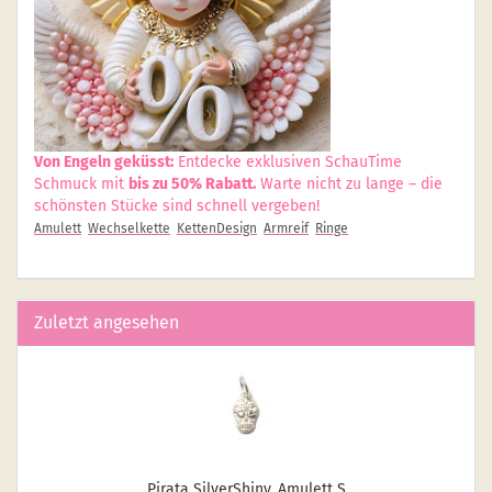
Von Engeln geküsst:
Entdecke exklusiven SchauTime
Schmuck mit
bis zu 50% Rabatt.
Warte nicht zu lange – die
schönsten Stücke sind schnell vergeben!
Amulett
Wechselkette
KettenDesign
Armreif
Ringe
Zuletzt angesehen
Pi­ra­ta Sil­verS­hiny, Amu­lett S