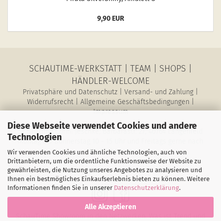
9,90 EUR
SCHAUTIME-WERKSTATT
|
TEAM
|
SHOPS
|
HÄNDLER-WELCOME
Privatsphäre und Datenschutz
|
Versand- und Zahlung
|
Widerrufsrecht
|
Allgemeine Geschäftsbedingungen
|
Impressum
Diese Webseite verwendet Cookies und andere
SchauTime Conni Jeschke, Barbarastr. 27, 40764 Langenfeld
Technologien
Montag bis Donnerstag 10 - 15 Uhr und Freitags gerne nach
Vereinbarung
Wir verwenden Cookies und ähnliche Technologien, auch von
E-Mail: magazin@schau-time.de • Telefon: 02173-3946730 •
Drittanbietern, um die ordentliche Funktionsweise der Website zu
gewährleisten, die Nutzung unseres Angebotes zu analysieren und
Mobil: 01578-6387198 • Fax: 02173-1068796
Ihnen ein bestmögliches Einkaufserlebnis bieten zu können. Weitere
Informationen finden Sie in unserer
Datenschutzerklärung
.
Alle Akzeptieren
SchauTime Showroom in den Netzwerken. Was ist Trend und