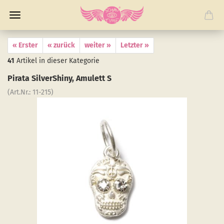
« Erster
« zurück
weiter »
Letzter »
41
Artikel in dieser Kategorie
Pi­ra­ta Sil­verS­hiny, Amu­lett S
(Art.Nr.:
11-​215
)