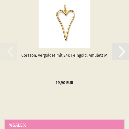
Co­ra­zon, ver­gol­det mit 24K Fein­gold, Amu­lett M
19,90 EUR
%SALE%