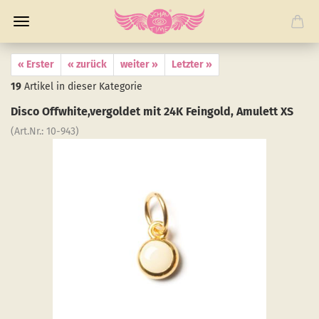
« Erster
« zurück
weiter »
Letzter »
19
Artikel in dieser Kategorie
Disco Off­white,ver­gol­det mit 24K Fein­gold, Amu­lett XS
(Art.Nr.:
10-​943
)