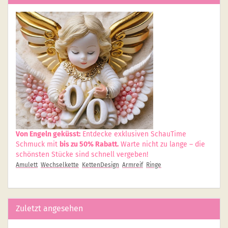
Von Engeln geküsst:
Entdecke exklusiven SchauTime
Schmuck mit
bis zu 50% Rabatt.
Warte nicht zu lange – die
schönsten Stücke sind schnell vergeben!
Amulett
Wechselkette
KettenDesign
Armreif
Ringe
Zuletzt angesehen