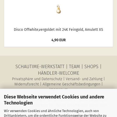
Disco Off­white,ver­gol­det mit 24K Fein­gold, Amu­lett XS
4,90 EUR
SCHAUTIME-WERKSTATT
|
TEAM
|
SHOPS
|
HÄNDLER-WELCOME
Privatsphäre und Datenschutz
|
Versand- und Zahlung
|
Widerrufsrecht
|
Allgemeine Geschäftsbedingungen
|
Impressum
Diese Webseite verwendet Cookies und andere
SchauTime Conni Jeschke, Barbarastr. 27, 40764 Langenfeld
Technologien
Montag bis Donnerstag 10 - 15 Uhr und Freitags gerne nach
Vereinbarung
Wir verwenden Cookies und ähnliche Technologien, auch von
E-Mail: magazin@schau-time.de • Telefon: 02173-3946730 •
Drittanbietern, um die ordentliche Funktionsweise der Website zu