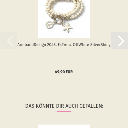
Arm­band­De­sign 2058, Es­T­renc Off­White Sil­verS­hiny
49,90 EUR
DAS KÖNNTE DIR AUCH GEFALLEN: