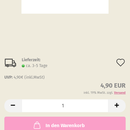
Lieferzeit:
A
ca. 3-5 Tage
d
UVP:
4,90€ (inkl.MwSt)
M
4,90 EUR
inkl. 19% MwSt. zzgl.
Versand
In den Warenkorb