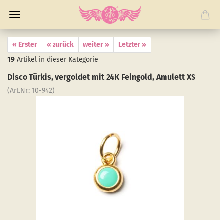
« Erster
« zurück
weiter »
Letzter »
19
Artikel in dieser Kategorie
Disco Tür­kis, ver­gol­det mit 24K Fein­gold, Amu­lett XS
(Art.Nr.:
10-​942
)