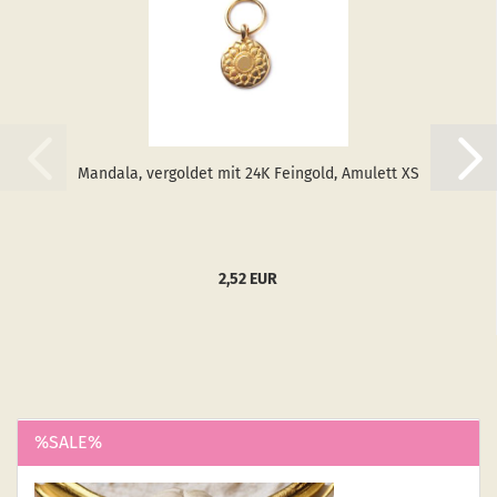
Man­da­la, ver­gol­det mit 24K Fein­gold, Amu­lett XS
2,52 EUR
%SALE%