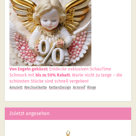
Von Engeln geküsst:
Entdecke exklusiven SchauTime
Schmuck mit
bis zu 50% Rabatt.
Warte nicht zu lange – die
schönsten Stücke sind schnell vergeben!
Amulett
Wechselkette
KettenDesign
Armreif
Ringe
Zuletzt angesehen