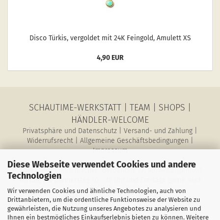
Disco Tür­kis, ver­gol­det mit 24K Fein­gold, Amu­lett XS
4,90 EUR
SCHAUTIME-WERKSTATT
|
TEAM
|
SHOPS
|
HÄNDLER-WELCOME
Privatsphäre und Datenschutz
|
Versand- und Zahlung
|
Widerrufsrecht
|
Allgemeine Geschäftsbedingungen
|
Impressum
Diese Webseite verwendet Cookies und andere
SchauTime Conni Jeschke, Barbarastr. 27, 40764 Langenfeld
Technologien
Montag bis Donnerstag 10 - 15 Uhr und Freitags gerne nach
Vereinbarung
Wir verwenden Cookies und ähnliche Technologien, auch von
E-Mail: magazin@schau-time.de • Telefon: 02173-3946730 •
Drittanbietern, um die ordentliche Funktionsweise der Website zu
gewährleisten, die Nutzung unseres Angebotes zu analysieren und
Mobil: 01578-6387198 • Fax: 02173-1068796
Ihnen ein bestmögliches Einkaufserlebnis bieten zu können. Weitere