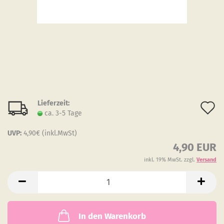
Lieferzeit:
A
ca. 3-5 Tage
d
UVP:
4,90€ (inkl.MwSt)
M
4,90 EUR
inkl. 19% MwSt. zzgl.
Versand
In den Warenkorb