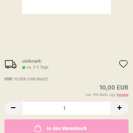
Lieferzeit:
A
ca. 3-5 Tage
d
UVP:
10,00€ (inkl.MwSt)
M
10,00 EUR
inkl. 19% MwSt. zzgl.
Versand
In den Warenkorb