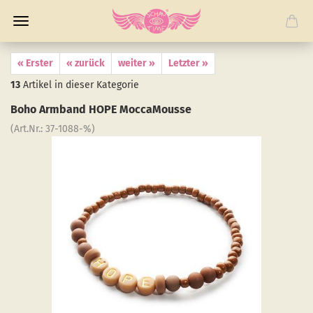
« Erster
« zurück
weiter »
Letzter »
13
Artikel in dieser Kategorie
Boho Arm­band HOPE Moc­ca­Mousse
(Art.Nr.:
37-​1088-%
)