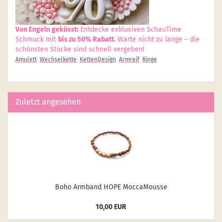
Von Engeln geküsst:
Entdecke exklusiven SchauTime
Schmuck mit
bis zu 50% Rabatt.
Warte nicht zu lange – die
schönsten Stücke sind schnell vergeben!
Amulett
Wechselkette
KettenDesign
Armreif
Ringe
Zuletzt angesehen
Boho Arm­band HOPE Moc­ca­Mousse
10,00 EUR