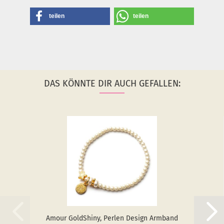
teilen
teilen
DAS KÖNNTE DIR AUCH GEFALLEN:
Amour GoldS­hiny, Per­len De­sign Arm­band