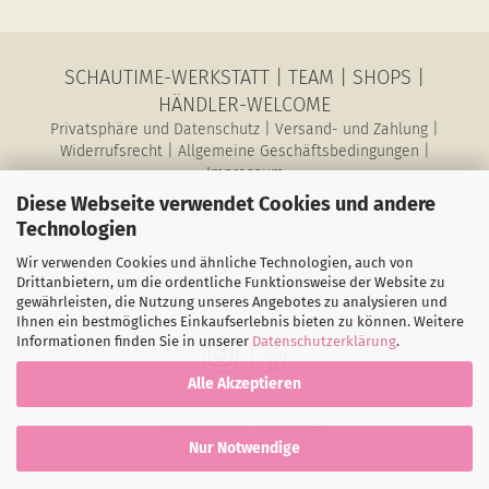
SCHAUTIME-WERKSTATT
|
TEAM
|
SHOPS
|
HÄNDLER-WELCOME
Privatsphäre und Datenschutz
|
Versand- und Zahlung
|
Widerrufsrecht
|
Allgemeine Geschäftsbedingungen
|
Impressum
Diese Webseite verwendet Cookies und andere
SchauTime Conni Jeschke, Barbarastr. 27, 40764 Langenfeld
Technologien
Montag bis Donnerstag 10 - 15 Uhr und Freitags gerne nach
Vereinbarung
Wir verwenden Cookies und ähnliche Technologien, auch von
E-Mail: magazin@schau-time.de • Telefon: 02173-3946730 •
Drittanbietern, um die ordentliche Funktionsweise der Website zu
gewährleisten, die Nutzung unseres Angebotes zu analysieren und
Mobil: 01578-6387198 • Fax: 02173-1068796
Ihnen ein bestmögliches Einkaufserlebnis bieten zu können. Weitere
Informationen finden Sie in unserer
Datenschutzerklärung
.
Alle Akzeptieren
SchauTime Showroom in den Netzwerken. Was ist Trend und
was sind die Highlights?
Cookie-Einstellungen
Nur Notwendige
Webshop erstellen
mit Gambio.de © 2026