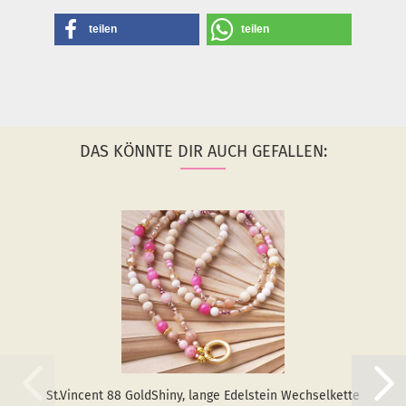
teilen
teilen
DAS KÖNNTE DIR AUCH GEFALLEN:
St.Vin­cent 88 GoldS­hiny, lange Edel­stein Wech­sel­ket­te