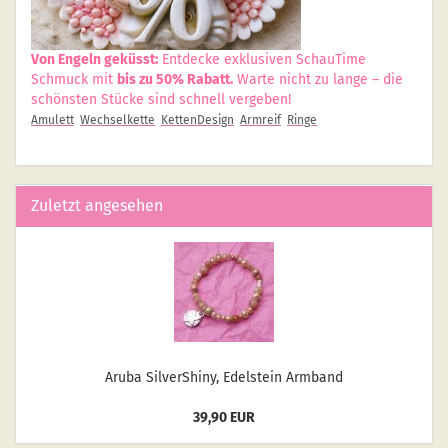
Von Engeln geküsst:
Entdecke exklusiven SchauTime
Schmuck mit
bis zu 50% Rabatt.
Warte nicht zu lange – die
schönsten Stücke sind schnell vergeben!
Amulett
Wechselkette
KettenDesign
Armreif
Ringe
Zuletzt angesehen
Aruba Sil­verS­hiny, Edel­stein Arm­band
39,90 EUR