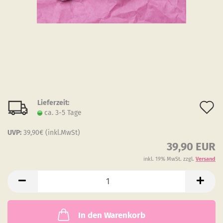
Lieferzeit:
A
ca. 3-5 Tage
d
UVP:
39,90€ (inkl.MwSt)
M
39,90 EUR
inkl. 19% MwSt. zzgl.
Versand
In den Warenkorb