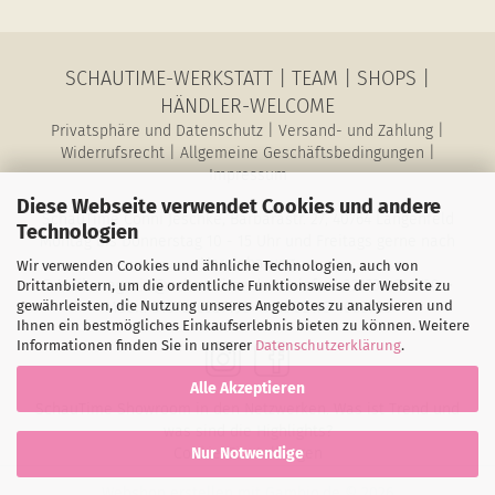
SCHAUTIME-WERKSTATT
|
TEAM
|
SHOPS
|
HÄNDLER-WELCOME
Privatsphäre und Datenschutz
|
Versand- und Zahlung
|
Widerrufsrecht
|
Allgemeine Geschäftsbedingungen
|
Impressum
Diese Webseite verwendet Cookies und andere
SchauTime Conni Jeschke, Barbarastr. 27, 40764 Langenfeld
Technologien
Montag bis Donnerstag 10 - 15 Uhr und Freitags gerne nach
Vereinbarung
Wir verwenden Cookies und ähnliche Technologien, auch von
E-Mail: magazin@schau-time.de • Telefon: 02173-3946730 •
Drittanbietern, um die ordentliche Funktionsweise der Website zu
gewährleisten, die Nutzung unseres Angebotes zu analysieren und
Mobil: 01578-6387198 • Fax: 02173-1068796
Ihnen ein bestmögliches Einkaufserlebnis bieten zu können. Weitere
Informationen finden Sie in unserer
Datenschutzerklärung
.
Alle Akzeptieren
SchauTime Showroom in den Netzwerken. Was ist Trend und
was sind die Highlights?
Cookie-Einstellungen
Nur Notwendige
Webshop erstellen
mit Gambio.de © 2026