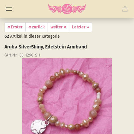
« Erster
« zurück
weiter »
Letzter »
62
Artikel in dieser Kategorie
Aruba Sil­verS­hiny, Edel­stein Arm­band
(Art.Nr.:
33-​1290-Si
)