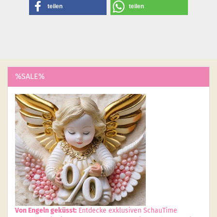
teilen
teilen
%SALE%
Von Engeln geküsst:
Entdecke exklusiven SchauTime