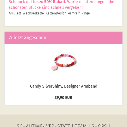
Schmuck mit
bis zu 50% Rabatt.
Warte nicht zu lange – die
schönsten Stücke sind schnell vergeben!
Amulett
Wechselkette
KettenDesign
Armreif
Ringe
Zuletzt angesehen
Candy Sil­verS­hiny, De­si­gner Arm­band
39,90 EUR
SCHAUTIME-WERKSTATT
|
TEAM
|
SHOPS
|