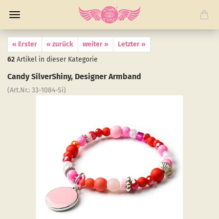
« Erster
« zurück
weiter »
Letzter »
62
Artikel in dieser Kategorie
Candy Sil­verS­hiny, De­si­gner Arm­band
(Art.Nr.:
33-​1084-Si
)