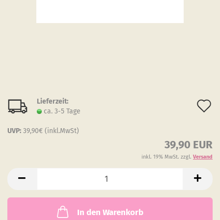
Lieferzeit:
A
ca. 3-5 Tage
d
UVP:
39,90€ (inkl.MwSt)
M
39,90 EUR
inkl. 19% MwSt. zzgl.
Versand
In den Warenkorb