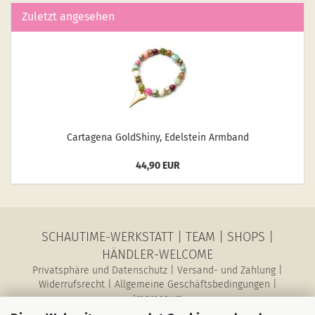
Zuletzt angesehen
Car­ta­ge­na GoldS­hiny, Edel­stein Arm­band
44,90 EUR
SCHAUTIME-WERKSTATT
|
TEAM
|
SHOPS
|
HÄNDLER-WELCOME
Privatsphäre und Datenschutz
|
Versand- und Zahlung
|
Widerrufsrecht
|
Allgemeine Geschäftsbedingungen
|
Impressum