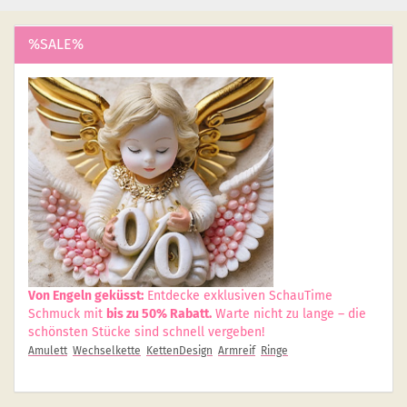
%SALE%
Von Engeln geküsst:
Entdecke exklusiven SchauTime
Schmuck mit
bis zu 50% Rabatt.
Warte nicht zu lange – die
schönsten Stücke sind schnell vergeben!
Amulett
Wechselkette
KettenDesign
Armreif
Ringe