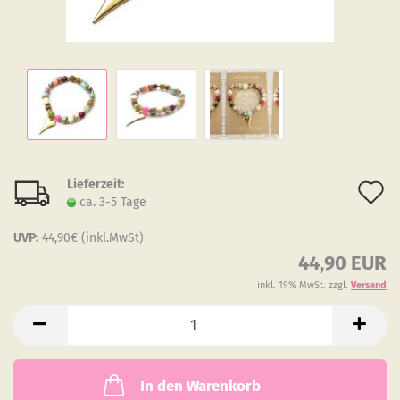
Lieferzeit:
A
ca. 3-5 Tage
d
UVP:
44,90€ (inkl.MwSt)
M
44,90 EUR
inkl. 19% MwSt. zzgl.
Versand
In den Warenkorb