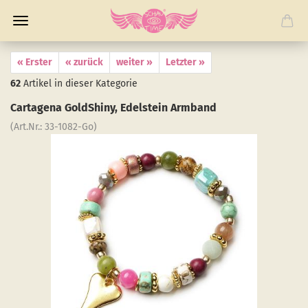
« Erster
« zurück
weiter »
Letzter »
62
Artikel in dieser Kategorie
Car­ta­ge­na GoldS­hiny, Edel­stein Arm­band
(Art.Nr.:
33-​1082-Go
)