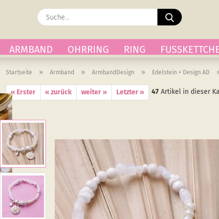
Suche...
ARMBAND
OHRRING
RING
FUSSKETTCH
»
»
»
Startseite
Armband
ArmbandDesign
Edelstein + Design AD
47
Artikel in dieser K
« Erster
« zurück
weiter »
Letzter »