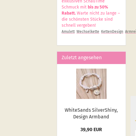
exklusiven SchauTime
Schmuck mit
bis zu 50%
Rabatt.
Warte nicht zu lange –
die schönsten Stücke sind
schnell vergeben!
Amulett
Wechselkette
KettenDesign
Armrei
Zuletzt angesehen
White­Sands Sil­verS­hiny,
De­sign Arm­band
39,90 EUR