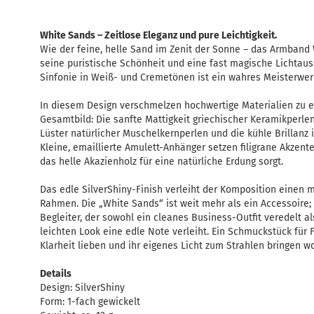
White Sands – Zeitlose Eleganz und pure Leichtigkeit.
Wie der feine, helle Sand im Zenit der Sonne – das Armband
seine puristische Schönheit und eine fast magische Lichtau
Sinfonie in Weiß- und Cremetönen ist ein wahres Meisterwer
In diesem Design verschmelzen hochwertige Materialien zu
Gesamtbild: Die sanfte Mattigkeit griechischer Keramikperle
Lüster natürlicher Muschelkernperlen und die kühle Brillanz it
Kleine, emaillierte Amulett-Anhänger setzen filigrane Akzent
das helle Akazienholz für eine natürliche Erdung sorgt.
Das edle SilverShiny-Finish verleiht der Komposition einen 
Rahmen. Die „White Sands“ ist weit mehr als ein Accessoire; si
Begleiter, der sowohl ein cleanes Business-Outfit veredelt 
leichten Look eine edle Note verleiht. Ein Schmuckstück für F
Klarheit lieben und ihr eigenes Licht zum Strahlen bringen wo
Details
Design: SilverShiny
Form: 1-fach gewickelt