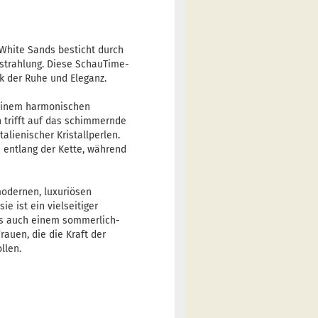
 White Sands besticht durch
sstrahlung. Diese SchauTime-
k der Ruhe und Eleganz.
 einem harmonischen
n trifft auf das schimmernde
alienischer Kristallperlen.
e entlang der Kette, während
modernen, luxuriösen
e ist ein vielseitiger
als auch einem sommerlich-
rauen, die die Kraft der
llen.