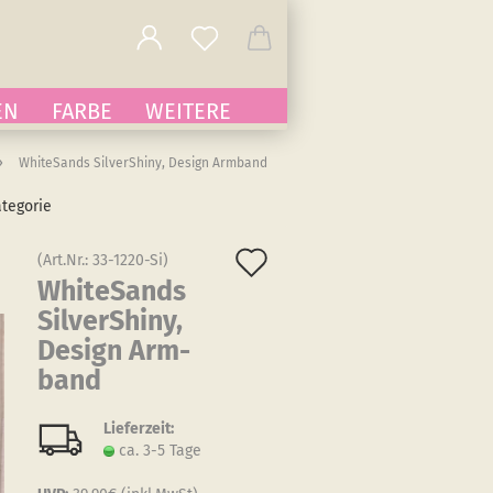
EN
FARBE
WEITERE
»
WhiteSands SilverShiny, Design Armband
ategorie
Auf
(Art.Nr.:
33-1220-Si
)
White­Sands
den
Sil­verS­hiny,
Merkzettel
De­sign Arm­
band
Lieferzeit:
ca. 3-5 Tage