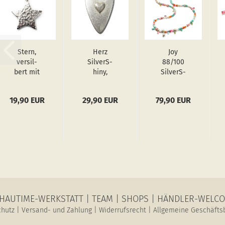
Stern,
Herz
Joy
ver­sil­
Sil­verS­
88/100
bert mit
hiny,
Sil­verS­
999er
Amu­lett
hiny,
Fein­sil­
L
lange
19,90 EUR
29,90 EUR
79,90 EUR
ber,
Edel­
Amu­lett
stein
M
Hals­
ket­te
HAUTIME-WERKSTATT
|
TEAM
|
SHOPS
|
HÄNDLER-WELC
chutz
|
Versand- und Zahlung
|
Widerrufsrecht
|
Allgemeine Geschäfts