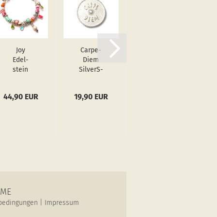
Joy
Car­pe­
Träu­me
Edel­
Diem
GoldS­
stein
Sil­verS­
hiny,
Arm­
hiny,
Amu­lett
band
Amu­lett
L
44,90 EUR
19,90 EUR
29,90 EUR
Sil­verS­
M
hiny
OME
bedingungen
|
Impressum