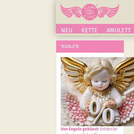
NEU
KETTE
AMULETT
%SALE%
Von Engeln geküsst:
Entdecke