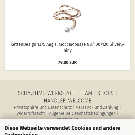
Ket­ten­De­sign 1375 Aegis, Moc­ca­Mousse 88/100/120 Sil­verS­
hiny
79,80 EUR
SCHAUTIME-WERKSTATT
|
TEAM
|
SHOPS
|
HÄNDLER-WELCOME
Privatsphäre und Datenschutz
|
Versand- und Zahlung
|
Widerrufsrecht
|
Allgemeine Geschäftsbedingungen
|
Impressum
Diese Webseite verwendet Cookies und andere
SchauTime Conni Jeschke, Barbarastr. 27, 40764 Langenfeld
Technologien