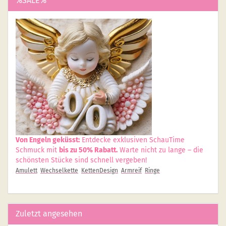
%SALE%
Von Engeln geküsst:
Entdecke exklusiven SchauTime
Schmuck mit
bis zu 50% Rabatt.
Warte nicht zu lange – die
schönsten Stücke sind schnell vergeben!
Amulett
Wechselkette
KettenDesign
Armreif
Ringe
Zuletzt angesehen