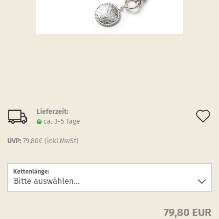
Lieferzeit:
A
ca. 3-5 Tage
d
UVP:
79,80€ (inkl.MwSt)
M
Kettenlänge:
79,80 EUR