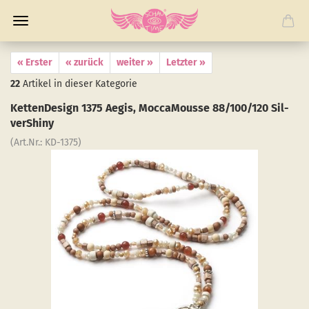
« Erster
« zurück
weiter »
Letzter »
22
Artikel in dieser Kategorie
Ket­ten­De­sign 1375 Aegis, Moc­ca­Mousse 88/100/120 Sil­
verS­hiny
(Art.Nr.:
KD-​1375
)