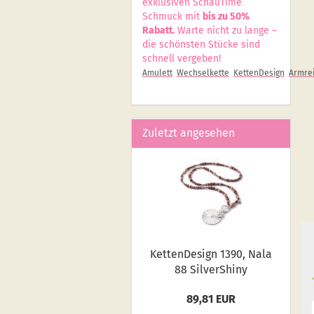
exklusiven SchauTime
Schmuck mit
bis zu 50%
Rabatt.
Warte nicht zu lange –
die schönsten Stücke sind
schnell vergeben!
Amulett
Wechselkette
KettenDesign
Armrei
Zuletzt angesehen
Ket­ten­De­sign 1390, Nala
88 Sil­verS­hiny
89,81 EUR