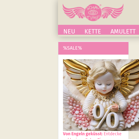
NEU
KETTE
AMULETT
%SALE%
Von Engeln geküsst:
Entdecke