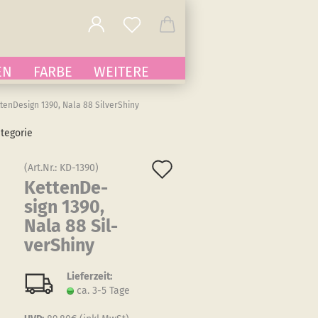
EN
FARBE
WEITERE
tenDesign 1390, Nala 88 SilverShiny
ategorie
Auf
(Art.Nr.:
KD-1390
)
Ket­ten­De­
den
sign 1390,
Merkzettel
Nala 88 Sil­
verS­hiny
Lieferzeit:
ca. 3-5 Tage