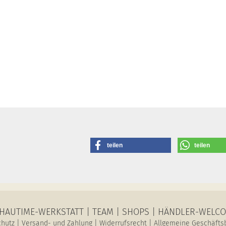
teilen
teilen
HAUTIME-WERKSTATT
|
TEAM
|
SHOPS
|
HÄNDLER-WELC
chutz
|
Versand- und Zahlung
|
Widerrufsrecht
|
Allgemeine Geschäfts