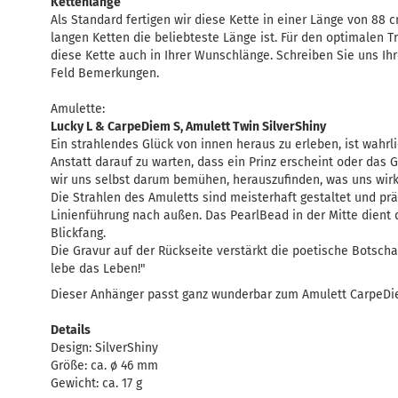
Kettenlänge
Als Standard fertigen wir diese Kette in einer Länge von 88 
langen Ketten die beliebteste Länge ist. Für den optimalen T
diese Kette auch in Ihrer Wunschlänge. Schreiben Sie uns I
Feld Bemerkungen.
Amulette:
Lucky L & CarpeDiem S, Amulett Twin SilverShiny
Ein strahlendes Glück von innen heraus zu erleben, ist wahr
Anstatt darauf zu warten, dass ein Prinz erscheint oder das G
wir uns selbst darum bemühen, herauszufinden, was uns wirkl
Die Strahlen des Amuletts sind meisterhaft gestaltet und prä
Linienführung nach außen. Das PearlBead in der Mitte dient d
Blickfang.
Die Gravur auf der Rückseite verstärkt die poetische Botsch
lebe das Leben!"
Dieser Anhänger passt ganz wunderbar zum Amulett CarpeDi
Details
Design: SilverShiny
Größe: ca. ø 46 mm
Gewicht: ca. 17 g