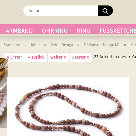
Suche...
ARMBAND
OHRRING
RING
FUSSKETTCH
»
»
»
»
Startseite
Kette
KettenDesign
Edelstein + Design KD
Ket
22
Artikel in dieser K
« Erster
« zurück
weiter »
Letzter »