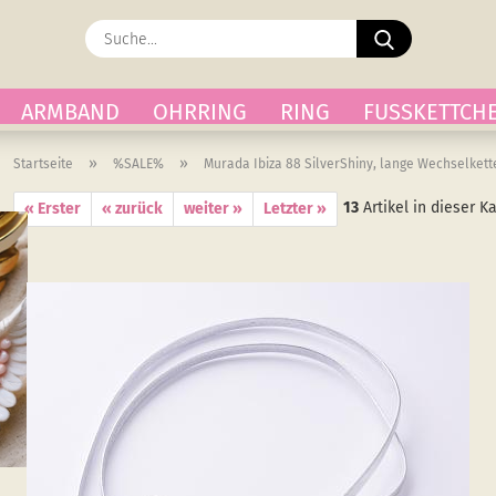
Suche...
ARMBAND
OHRRING
RING
FUSSKETTCH
»
»
Startseite
%SALE%
Murada Ibiza 88 SilverShiny, lange Wechselkett
13
Artikel in dieser K
« Erster
« zurück
weiter »
Letzter »