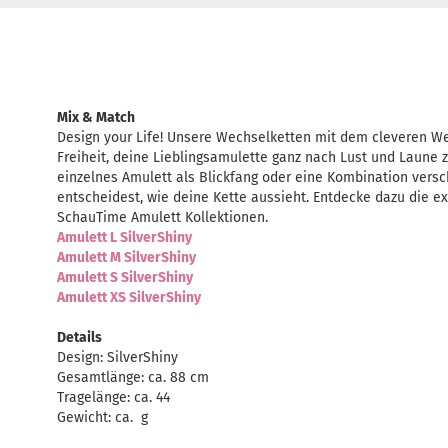
Mix & Match
Design your Life! Unsere Wechselketten mit dem cleveren Wec
Freiheit, deine Lieblingsamulette ganz nach Lust und Laune 
einzelnes Amulett als Blickfang oder eine Kombination vers
entscheidest, wie deine Kette aussieht. Entdecke dazu die e
SchauTime Amulett Kollektionen.
Amulett L SilverShiny
Amulett M SilverShiny
Amulett S SilverShiny
Amulett XS SilverShiny
Details
Design: SilverShiny
Gesamtlänge: ca. 88 cm
Tragelänge: ca. 44
Gewicht: ca. g