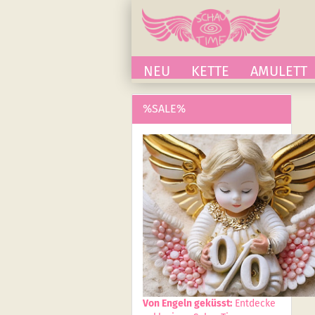
NEU
KETTE
AMULETT
%SALE%
Von Engeln geküsst:
Entdecke