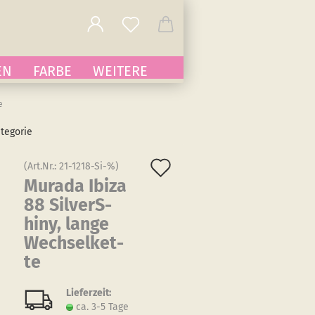
EN
FARBE
WEITERE
e
ategorie
Auf
(Art.Nr.:
21-1218-Si-%
)
Mu­ra­da Ibiza
den
88 Sil­verS­
Merkzettel
hiny, lange
Wech­sel­ket­
te
Lieferzeit:
ca. 3-5 Tage