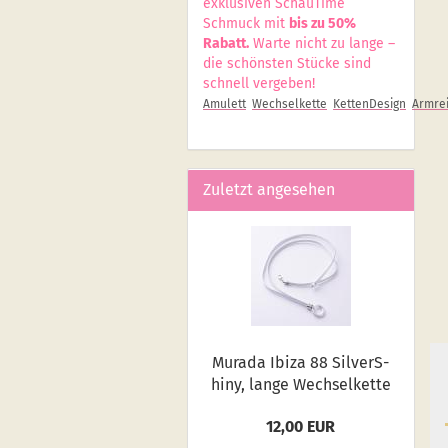
exklusiven SchauTime
Schmuck mit
bis zu 50%
Rabatt.
Warte nicht zu lange –
die schönsten Stücke sind
schnell vergeben!
Amulett
Wechselkette
KettenDesign
Armrei
Zuletzt angesehen
Mu­ra­da Ibiza 88 Sil­verS­
hiny, lange Wech­sel­ket­te
12,00 EUR