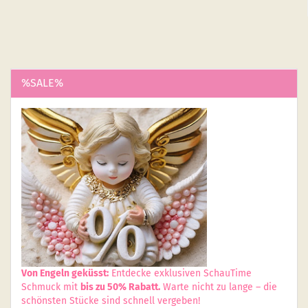
%SALE%
Von Engeln geküsst:
Entdecke exklusiven SchauTime
Schmuck mit
bis zu 50% Rabatt.
Warte nicht zu lange – die
schönsten Stücke sind schnell vergeben!