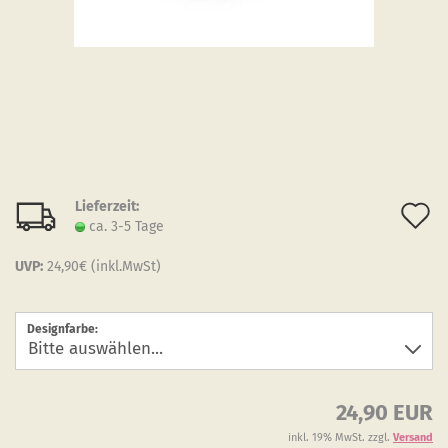
Lieferzeit:
A
ca. 3-5 Tage
d
UVP:
24,90€ (inkl.MwSt)
M
Designfarbe:
24,90 EUR
inkl. 19% MwSt. zzgl.
Versand