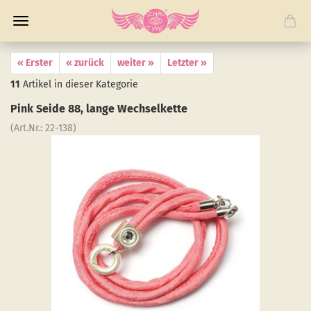
« Erster
« zurück
weiter »
Letzter »
11
Artikel in dieser Kategorie
Pink Seide 88, lange Wech­sel­ket­te
(Art.Nr.:
22-​138
)