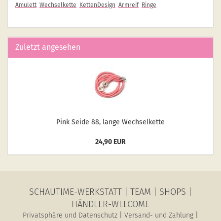
Amulett
Wechselkette
KettenDesign
Armreif
Ringe
Zuletzt angesehen
Pink Seide 88, lange Wech­sel­ket­te
24,90 EUR
SCHAUTIME-WERKSTATT
|
TEAM
|
SHOPS
|
HÄNDLER-WELCOME
Privatsphäre und Datenschutz
|
Versand- und Zahlung
|