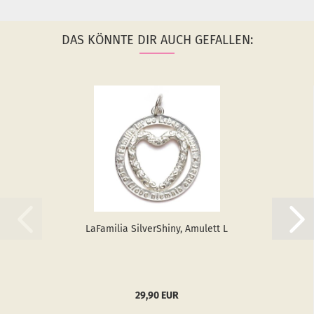
DAS KÖNNTE DIR AUCH GEFALLEN:
LaFa­mi­lia Sil­verS­hiny, Amu­lett L
29,90 EUR