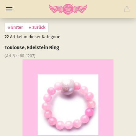
« Erster
« zurück
22
Artikel in dieser Kategorie
Tou­lou­se, Edel­stein Ring
(Art.Nr.:
60-​1207
)