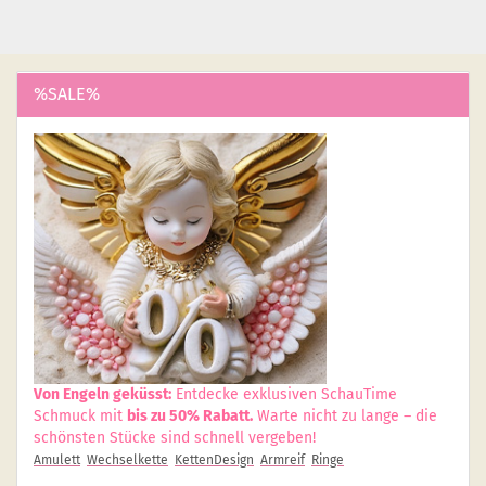
%SALE%
Von Engeln geküsst:
Entdecke exklusiven SchauTime
Schmuck mit
bis zu 50% Rabatt.
Warte nicht zu lange – die
schönsten Stücke sind schnell vergeben!
Amulett
Wechselkette
KettenDesign
Armreif
Ringe