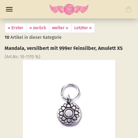
« Erster
« zurück
weiter »
Letzter »
10
Artikel in dieser Kategorie
Man­da­la, ver­sil­bert mit 999er Fein­sil­ber, Amu­lett XS
(Art.Nr.:
10-​1170 %
)