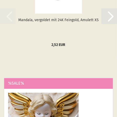
Man­da­la, ver­gol­det mit 24K Fein­gold, Amu­lett XS
2,52 EUR
%SALE%