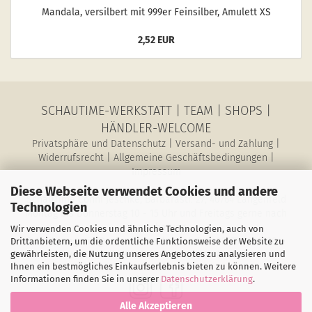
Man­da­la, ver­sil­bert mit 999er Fein­sil­ber, Amu­lett XS
2,52 EUR
SCHAUTIME-WERKSTATT
|
TEAM
|
SHOPS
|
HÄNDLER-WELCOME
Privatsphäre und Datenschutz
|
Versand- und Zahlung
|
Widerrufsrecht
|
Allgemeine Geschäftsbedingungen
|
Impressum
Diese Webseite verwendet Cookies und andere
SchauTime Conni Jeschke, Barbarastr. 27, 40764 Langenfeld
Technologien
Montag bis Donnerstag 10 - 15 Uhr und Freitags gerne nach
Vereinbarung
Wir verwenden Cookies und ähnliche Technologien, auch von
E-Mail: magazin@schau-time.de • Telefon: 02173-3946730 •
Drittanbietern, um die ordentliche Funktionsweise der Website zu
gewährleisten, die Nutzung unseres Angebotes zu analysieren und
Mobil: 01578-6387198 • Fax: 02173-1068796
Ihnen ein bestmögliches Einkaufserlebnis bieten zu können. Weitere
Informationen finden Sie in unserer
Datenschutzerklärung
.
Alle Akzeptieren