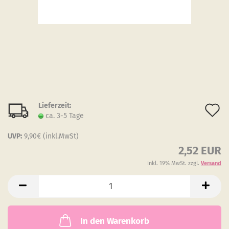
Lieferzeit:
A
ca. 3-5 Tage
d
UVP:
9,90€ (inkl.MwSt)
M
2,52 EUR
inkl. 19% MwSt. zzgl.
Versand
In den Warenkorb