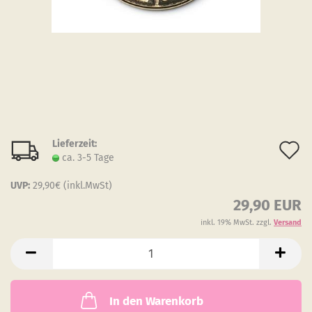
Lieferzeit:
A
ca. 3-5 Tage
d
UVP:
29,90€ (inkl.MwSt)
M
29,90 EUR
inkl. 19% MwSt. zzgl.
Versand
In den Warenkorb