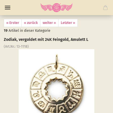
« Erster
« zurück
weiter »
Letzter »
19
Artikel in dieser Kategorie
Zo­di­ak, ver­gol­det mit 24K Fein­gold, Amu­lett L
(Art.Nr.:
13-​1118
)