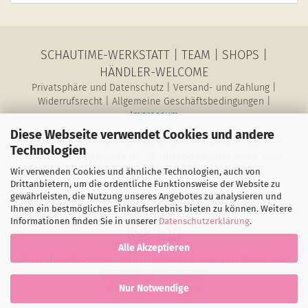
SCHAUTIME-WERKSTATT
|
TEAM
|
SHOPS
|
HÄNDLER-WELCOME
Privatsphäre und Datenschutz
|
Versand- und Zahlung
|
Widerrufsrecht
|
Allgemeine Geschäftsbedingungen
|
Impressum
Diese Webseite verwendet Cookies und andere
SchauTime Conni Jeschke, Barbarastr. 27, 40764 Langenfeld
Technologien
Montag bis Donnerstag 10 - 15 Uhr und Freitags gerne nach
Vereinbarung
Wir verwenden Cookies und ähnliche Technologien, auch von
E-Mail: magazin@schau-time.de • Telefon: 02173-3946730 •
Drittanbietern, um die ordentliche Funktionsweise der Website zu
gewährleisten, die Nutzung unseres Angebotes zu analysieren und
Mobil: 01578-6387198 • Fax: 02173-1068796
Ihnen ein bestmögliches Einkaufserlebnis bieten zu können. Weitere
Informationen finden Sie in unserer
Datenschutzerklärung
.
Alle Akzeptieren
SchauTime Showroom in den Netzwerken. Was ist Trend und
was sind die Highlights?
Cookie-Einstellungen
Nur Notwendige