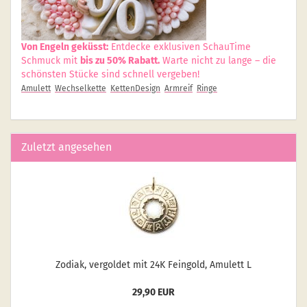
Von Engeln geküsst:
Entdecke exklusiven SchauTime
Schmuck mit
bis zu 50% Rabatt.
Warte nicht zu lange – die
schönsten Stücke sind schnell vergeben!
Amulett
Wechselkette
KettenDesign
Armreif
Ringe
Zuletzt angesehen
Zo­di­ak, ver­gol­det mit 24K Fein­gold, Amu­lett L
29,90 EUR