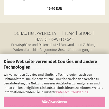
19,90 EUR
SCHAUTIME-WERKSTATT
|
TEAM
|
SHOPS
|
HÄNDLER-WELCOME
Privatsphäre und Datenschutz
|
Versand- und Zahlung
|
Widerrufsrecht
|
Allgemeine Geschäftsbedingungen
|
Impressum
Diese Webseite verwendet Cookies und andere
SchauTime Conni Jeschke, Barbarastr. 27, 40764 Langenfeld
Technologien
Montag bis Donnerstag 10 - 15 Uhr und Freitags gerne nach
Vereinbarung
Wir verwenden Cookies und ähnliche Technologien, auch von
E-Mail: magazin@schau-time.de • Telefon: 02173-3946730 •
Drittanbietern, um die ordentliche Funktionsweise der Website zu
gewährleisten, die Nutzung unseres Angebotes zu analysieren und
Mobil: 01578-6387198 • Fax: 02173-1068796
Ihnen ein bestmögliches Einkaufserlebnis bieten zu können. Weitere
Informationen finden Sie in unserer
Datenschutzerklärung
.
Alle Akzeptieren
SchauTime Showroom in den Netzwerken. Was ist Trend und