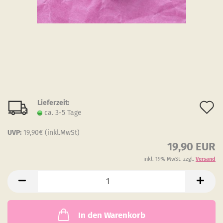
Lieferzeit:
A
ca. 3-5 Tage
d
UVP:
19,90€ (inkl.MwSt)
M
19,90 EUR
inkl. 19% MwSt. zzgl.
Versand
In den Warenkorb