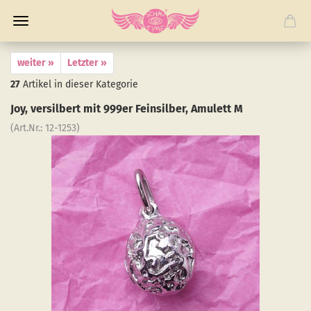
weiter »
Letzter »
27
Artikel in dieser Kategorie
Joy, ver­sil­bert mit 999er Fein­sil­ber, Amu­lett M
(Art.Nr.:
12-​1253
)