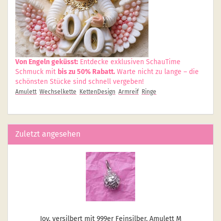
Von Engeln geküsst:
Entdecke exklusiven SchauTime
Schmuck mit
bis zu 50% Rabatt.
Warte nicht zu lange – die
schönsten Stücke sind schnell vergeben!
Amulett
Wechselkette
KettenDesign
Armreif
Ringe
Zuletzt angesehen
Joy, ver­sil­bert mit 999er Fein­sil­ber, Amu­lett M