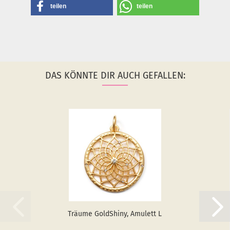
teilen
teilen
DAS KÖNNTE DIR AUCH GEFALLEN:
Träu­me GoldS­hiny, Amu­lett L