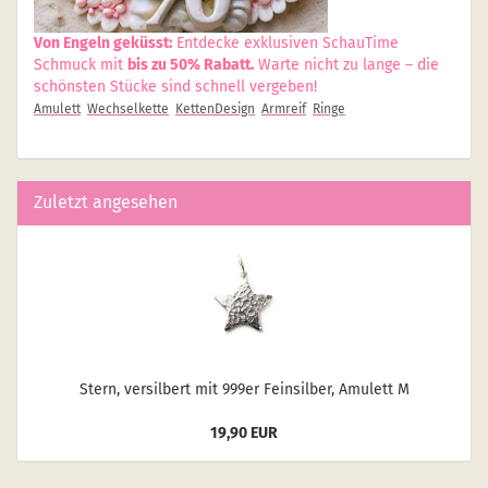
Von Engeln geküsst:
Entdecke exklusiven SchauTime
Schmuck mit
bis zu 50% Rabatt.
Warte nicht zu lange – die
schönsten Stücke sind schnell vergeben!
Amulett
Wechselkette
KettenDesign
Armreif
Ringe
Zuletzt angesehen
Stern, ver­sil­bert mit 999er Fein­sil­ber, Amu­lett M
19,90 EUR