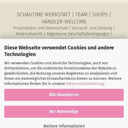
SCHAUTIME-WERKSTATT
|
TEAM
|
SHOPS
|
HÄNDLER-WELCOME
Privatsphäre und Datenschutz
|
Versand- und Zahlung
|
Widerrufsrecht
|
Allgemeine Geschäftsbedingungen
|
Impressum
Diese Webseite verwendet Cookies und andere
SchauTime Conni Jeschke, Barbarastr. 27, 40764 Langenfeld
Technologien
Montag bis Donnerstag 10 - 15 Uhr und Freitags gerne nach
Vereinbarung
Wir verwenden Cookies und ähnliche Technologien, auch von
E-Mail: magazin@schau-time.de • Telefon: 02173-3946730 •
Drittanbietern, um die ordentliche Funktionsweise der Website zu
gewährleisten, die Nutzung unseres Angebotes zu analysieren und
Mobil: 01578-6387198 • Fax: 02173-1068796
Ihnen ein bestmögliches Einkaufserlebnis bieten zu können. Weitere
Informationen finden Sie in unserer
Datenschutzerklärung
.
Alle Akzeptieren
SchauTime Showroom in den Netzwerken. Was ist Trend und
was sind die Highlights?
Cookie-Einstellungen
Nur Notwendige
Webshop erstellen
mit Gambio.de © 2026
Weitere Informationen