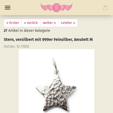
« Erster
« zurück
weiter »
Letzter »
27
Artikel in dieser Kategorie
Stern, ver­sil­bert mit 999er Fein­sil­ber, Amu­lett M
(Art.Nr.:
12-​1105
)