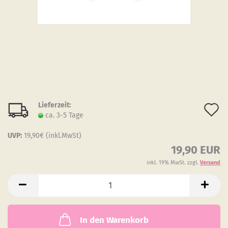
Lieferzeit:
A
ca. 3-5 Tage
d
UVP:
19,90€ (inkl.MwSt)
M
19,90 EUR
inkl. 19% MwSt. zzgl.
Versand
In den Warenkorb