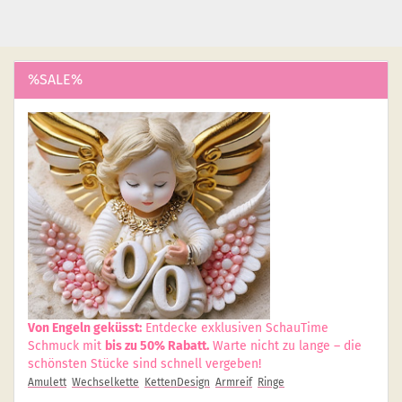
%SALE%
Von Engeln geküsst:
Entdecke exklusiven SchauTime
Schmuck mit
bis zu 50% Rabatt.
Warte nicht zu lange – die
schönsten Stücke sind schnell vergeben!
Amulett
Wechselkette
KettenDesign
Armreif
Ringe