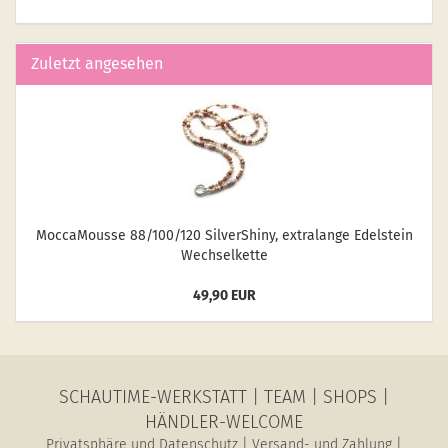
Zuletzt angesehen
Moc­ca­Mousse 88/100/120 Sil­verS­hiny, ex­tralan­ge Edel­stein
Wech­sel­ket­te
49,90 EUR
SCHAUTIME-WERKSTATT
|
TEAM
|
SHOPS
|
HÄNDLER-WELCOME
Privatsphäre und Datenschutz
|
Versand- und Zahlung
|