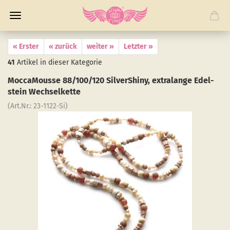
« Erster
« zurück
weiter »
Letzter »
41
Artikel in dieser Kategorie
Moc­ca­Mousse 88/100/120 Sil­verS­hiny, ex­tralan­ge Edel­
stein Wech­sel­ket­te
(Art.Nr.:
23-​1122-Si
)