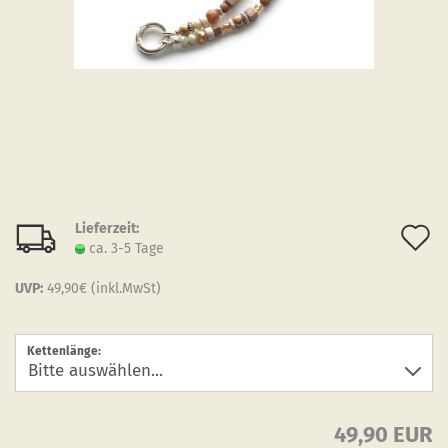
Lieferzeit:
A
ca. 3-5 Tage
d
UVP:
49,90€ (inkl.MwSt)
M
Kettenlänge:
49,90 EUR