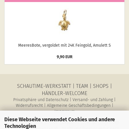
Mee­res­Bo­te, ver­gol­det mit 24K Fein­gold, Amu­lett S
9,90 EUR
SCHAUTIME-WERKSTATT
|
TEAM
|
SHOPS
|
HÄNDLER-WELCOME
Privatsphäre und Datenschutz
|
Versand- und Zahlung
|
Widerrufsrecht
|
Allgemeine Geschäftsbedingungen
|
Impressum
Diese Webseite verwendet Cookies und andere
SchauTime Conni Jeschke, Barbarastr. 27, 40764 Langenfeld
Technologien
Montag bis Donnerstag 10 - 15 Uhr und Freitags gerne nach