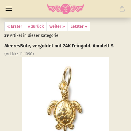
« Erster
« zurück
weiter »
Letzter »
39
Artikel in dieser Kategorie
Mee­res­Bo­te, ver­gol­det mit 24K Fein­gold, Amu­lett S
(Art.Nr.:
11-​1090
)