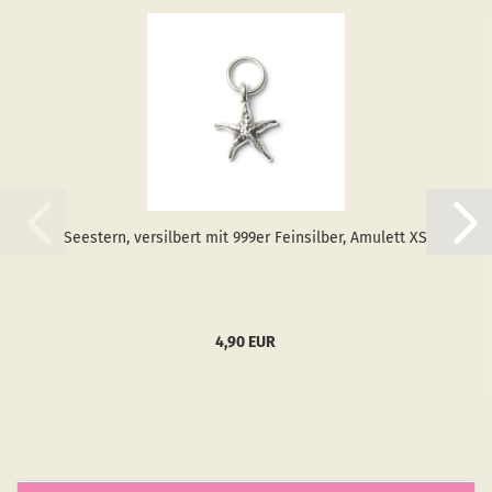
See­stern, ver­sil­bert mit 999er Fein­sil­ber, Amu­lett XS
4,90 EUR