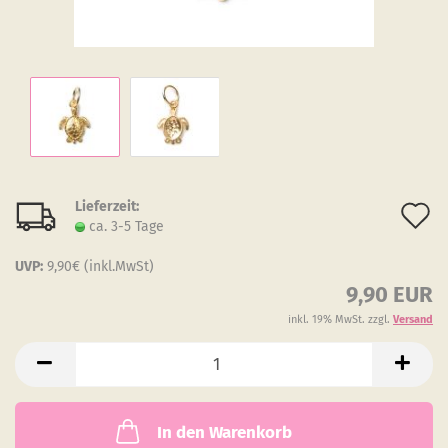
Lieferzeit:
A
ca. 3-5 Tage
d
UVP:
9,90€ (inkl.MwSt)
M
9,90 EUR
inkl. 19% MwSt. zzgl.
Versand
In den Warenkorb