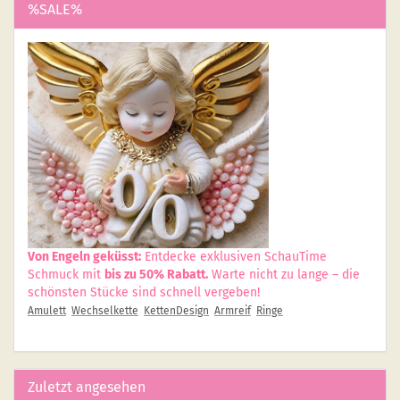
%SALE%
Von Engeln geküsst:
Entdecke exklusiven SchauTime
Schmuck mit
bis zu 50% Rabatt.
Warte nicht zu lange – die
schönsten Stücke sind schnell vergeben!
Amulett
Wechselkette
KettenDesign
Armreif
Ringe
Zuletzt angesehen